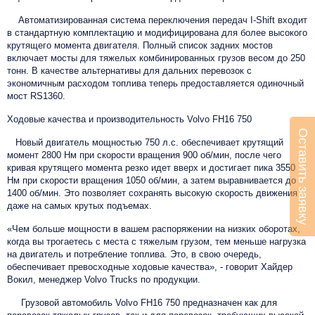
Автоматизированная система переключения передач I-Shift входит
в стандартную комплектацию и модифицирована для более высокого
крутящего момента двигателя. Полный список задних мостов
включает мосты для тяжелых комбинированных грузов весом до 250
тонн. В качестве альтернативы для дальних перевозок с
экономичным расходом топлива теперь предоставляется одиночный
мост RS1360.
Ходовые качества и производительность Volvo FH16 750
Оставить заявку
Новый двигатель мощностью 750 л.с. обеспечивает крутящий
момент 2800 Нм при скорости вращения 900 об/мин, после чего
кривая крутящего момента резко идет вверх и достигает пика 3550
Нм при скорости вращения 1050 об/мин, а затем выравнивается до
1400 об/мин. Это позволяет сохранять высокую скорость движения
даже на самых крутых подъемах.
«Чем больше мощности в вашем распоряжении на низких оборотах,
когда вы трогаетесь с места с тяжелым грузом, тем меньше нагрузка
на двигатель и потребление топлива. Это, в свою очередь,
обеспечивает превосходные ходовые качества», - говорит Хайдер
Вокил, менеджер Volvo Trucks по продукции.
Грузовой автомобиль Volvo FH16 750 предназначен как для