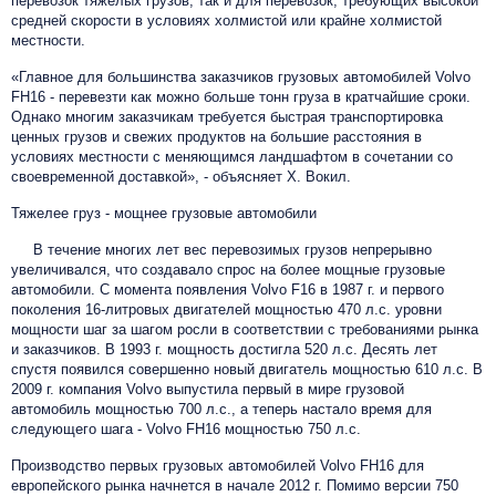
перевозок тяжелых грузов, так и для перевозок, требующих высокой
средней скорости в условиях холмистой или крайне холмистой
местности.
«Главное для большинства заказчиков грузовых автомобилей Volvo
FH16 - перевезти как можно больше тонн груза в кратчайшие сроки.
Однако многим заказчикам требуется быстрая транспортировка
ценных грузов и свежих продуктов на большие расстояния в
условиях местности с меняющимся ландшафтом в сочетании со
своевременной доставкой», - объясняет Х. Вокил.
Тяжелее груз - мощнее грузовые автомобили
В течение многих лет вес перевозимых грузов непрерывно
увеличивался, что создавало спрос на более мощные грузовые
автомобили. С момента появления Volvo F16 в 1987 г. и первого
поколения 16-литровых двигателей мощностью 470 л.с. уровни
мощности шаг за шагом росли в соответствии с требованиями рынка
и заказчиков. В 1993 г. мощность достигла 520 л.с. Десять лет
спустя появился совершенно новый двигатель мощностью 610 л.с. В
2009 г. компания Volvo выпустила первый в мире грузовой
автомобиль мощностью 700 л.с., а теперь настало время для
следующего шага - Volvo FH16 мощностью 750 л.с.
Производство первых грузовых автомобилей Volvo FH16 для
европейского рынка начнется в начале 2012 г. Помимо версии 750