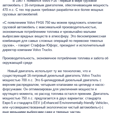
В 1987 г. появился Volvo F16 - первый в мире грузовой
автомобиль с 16-литровым двигателем, обеспечивающим мощность
470 л.с. С тех пор рынок требовал разработки все более мощных
грузовых автомобилей.
«С появлением Volvo FH16 750 мы можем предложить клиентам
грузовой автомобиль с максимальной производительностью,
экономичным потреблением топлива и чрезвычайно малыми
выбросами вредных веществ в атмосферу. Это бескомпромиссная
комбинация для самых сложных операций по перевозке тяжелых
грузов», - говорит Стаффан Юфорс, президент и исполнительный
директор компании Volvo Trucks.
Производительность, экономичное потребление топлива и забота об
окружающей среде
Новый двигатель использует ту же технологию, что и
существующий 16-литровый дизельный двигатель Volvo Trucks
мощностью 700 л.с. Это 6-цилиндровый дизельный двигатель с
верхним распредвалом, четырьмя клапанами на цилиндр и насос-
форсунками. Он оптимизирован для увеличения мощности и
крутящего момента, но расход топлива остался прежним. Двигатель
мощностью 750 л.с. предлагается в двух вариантах: стандарта
Евро-5 и стандарта EEV («Enhanced Environmentally-friendly Vehicle»,
или «усовершенствованный экологически чистый автомобиль») с
еще меньшими выбросами сажи и твердых частиц.