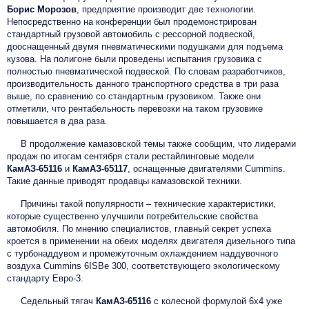
Борис Морозов
, предприятие производит две технологии.
Непосредственно на конференции был продемонстрирован
стандартный грузовой автомобиль с рессорной подвеской,
дооснащенный двумя пневматическими подушками для подъема
кузова. На полигоне были проведены испытания грузовика с
полностью пневматической подвеской. По словам разработчиков,
производительность данного транспортного средства в три раза
выше, по сравнению со стандартным грузовиком. Также они
отметили, что рентабельность перевозки на таком грузовике
повышается в два раза.
В продолжение камазовской темы также сообщим, что лидерами
продаж по итогам сентября стали рестайлинговые модели
КамАЗ-65116
и
КамАЗ-65117
, оснащенные двигателями Cummins.
Такие данные приводят продавцы камазовской техники.
Причины такой популярности – технические характеристики,
которые существенно улучшили потребительские свойства
автомобиля. По мнению специалистов, главный секрет успеха
кроется в применении на обеих моделях двигателя дизельного типа
с турбонаддувом и промежуточным охлаждением наддувочного
воздуха Cummins 6ISBe 300, соответствующего экологическому
стандарту Евро-3.
Седельный тягач
КамАЗ-65116
с колесной формулой 6х4 уже