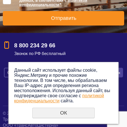
данных, в соответствии с
политикой
конфиденциальности
*
8 800 234 29 66
Звонок по РФ бесплатный
Данный сайт использует файлы cookie,
Смотреть на карте
Оставить заявку
Заказать звонок
Яндекс.Метрику и прочие похожие
технологии. В том числе, мы обрабатываем
Ваш IP-адрес для определения региона
местоположения. Используя данный сайт, вы
подтверждаете свое согласие с
политикой
Политика конфиденциальности
конфиденциальности
сайта.
ОК
© 2012—2023. Все права защищены.
создание сайтов
Транспортная компания по грузоперевозкам
URALSOFT
ООО «ТрансАвтоЦистерна»