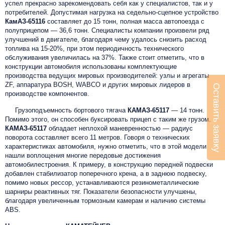
успел прекрасно зарекомендовать себя как у специалистов, так и у
потребителей. Допустимая нагрузка на седельно-сцепное устройство
КамАЗ-65116
составляет до 15 тонн, полная масса автопоезда с
полуприцепом — 36,6 тонн. Специалисты компании произвели ряд
улучшений в двигателе, благодаря чему удалось снизить расход
топлива на 15-20%, при этом периодичность технического
обслуживания увеличилась на 37%. Также стоит отметить, что в
конструкции автомобиля использованы комплектующие
производства ведущих мировых производителей: узлы и агрегаты
ZF, аппаратура BOSH, WABCO и других мировых лидеров в
Оставить заявку
производстве компонентов.
Грузоподъемность бортового тягача
КАМАЗ-65117
— 14 тонн.
Помимо этого, он способен буксировать прицеп с таким же грузом.
КАМАЗ-65117
обладает неплохой маневренностью — радиус
поворота составляет всего 11 метров. Говоря о технических
характеристиках автомобиля, нужно отметить, что в этой модели
нашли воплощения многие передовые достижения
автомобилестроения. К примеру, в конструкцию передней подвески
добавлен стабилизатор поперечного крена, а в заднюю подвеску,
помимо новых рессор, устанавливаются резинометаллические
шарниры реактивных тяг. Показатели безопасности улучшены,
благодаря увеличенным тормозным камерам и наличию системы
ABS.