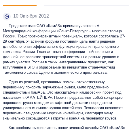
10 Октября 2012
Представители ОАО «КамАЗ» приняли участие в V
Международной конференции «Санкт-Петербург – морская столица
России. Транспортно-транзитный потенциал», которая состоялась 27-
29 сентября. Участники форума поставили цель найти решение
дляобеспечения эффективного функционирования транспортного
комплекса России. Главная тема конференции – обновление и
дальнейшее развитие транспортной системы на разных уровнях в
рамках участия России в таких интеграционных процессах, как
вступление в ВТО и образование по инициативе стран-участниц
Таможенного союза Единого экономического пространства.
Одно из решений, призванных помочь отечественному
перевозчику покорить зарубежные рынки, было предложено
специалистами КамАЗа. Это массштабный камазовский проект под
названием «КАМАТЕЙНЕР». Проект представляет собой концепцию
перевозки грузов методом эстафетной доставки посредством
универсального съемного кузова-контейнера. Технология позволяет
перевозить стандартные морские контейнеры, благодаря чему
значительно сокращаются затраты и время на перевалку грузов.
Как сообщил руководитель аналитической службы ОАО «КамАЗ»