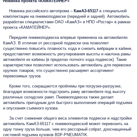
Новинка проекта «КАМАТЕЙНЕР»
Новинка российского автопрома –
КамАЗ-65117
в специальной
комплектации на пневмоподвеске (передней и задней). Автомобиль
разработан специалистами ОАО «КамАЗ» и НПО «Ростар» в рамках
проекта «КАМАТЕЙНЕР».
Передняя пневмоподвеска впервые применена на автомобилях
КамАЗ. В отличии от рессорной подвески она позволяет
существенно повысить плавность хода и снизить вибрации в кабине,
предоставляет возможность регулирования высоты и наклона рамы
автомобиля из кабины (в пределах полного хода подвесок). Такие
характеристики позволяют использовать автомобиль для перевозки
хрупких товаров, что существенно расширяет ассортимент
перевозимых грузов.
Кроме того, сокращаются проблемы при погрузке-разгрузке,
благодаря возможности подстроить раму автомобиля под высоту
различных складских рамп. Пневмоподвеска также делает
автомобиль пригодным для быстрого выполнения операций подъема
и опускания съемного кузова.
За счет снижения общего веса элементов подвески и надстройки
автомобиль КамАЗ-65117 с пневмоподвеской может перевозить на
одну тонну груза больше, чем его рессорный собрат, дооснащенный
системой подъема кузовов BDF-PNEUMATIK.