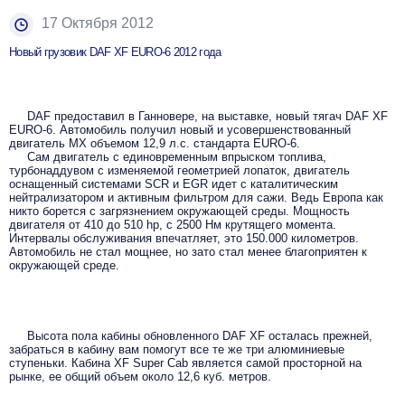
17 Октября 2012
Новый грузовик DAF XF EURO-6 2012 года
DAF предоставил в Ганновере, на выставке, новый тягач DAF XF
EURO-6. Автомобиль получил новый и усовершенствованный
двигатель MX объемом 12,9 л.с. стандарта EURO-6.
Сам двигатель с единовременным впрыском топлива,
турбонаддувом с изменяемой геометрией лопаток, двигатель
оснащенный системами SCR и EGR идет с каталитическим
нейтрализатором и активным фильтром для сажи. Ведь Европа как
никто борется с загрязнением окружающей среды. Мощность
двигателя от 410 до 510 hp, с 2500 Нм крутящего момента.
Интервалы обслуживания впечатляет, это 150.000 километров.
Автомобиль не стал мощнее, но зато стал менее благоприятен к
окружающей среде.
Высота пола кабины обновленного DAF XF осталась прежней,
забраться в кабину вам помогут все те же три алюминиевые
ступеньки. Кабина XF Super Cab является самой просторной на
рынке, ее общий объем около 12,6 куб. метров.