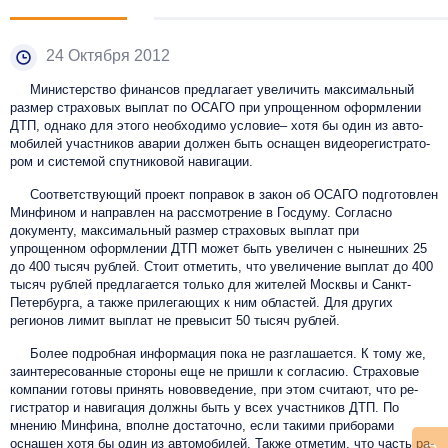
24 Октября 2012
Министерство ­финансов пред­ла­га­ет уве­личить мак­си­маль­ный
раз­мер страховых вып­лат по ОСАГО при уп­ро­щен­ном оформ­ле­нии
ДТП, од­на­ко для этого необходимо условие– хо­тя бы один из ав­то­
моби­лей участ­ни­ков ава­рии должен быть ос­на­щен ви­де­оре­гист­ра­то­
ром и системой спутниковой навигации.
Соответствующий проект поправок в закон об ОСАГО подготовлен
Минфином и направлен на рассмотрение в Госдуму. Согласно
документу, максимальный размер страховых выплат при
упрощенном оформлении ДТП может быть увеличен с нынешних 25
до 400 тысяч рублей. Стоит отметить, что увеличение выплат до 400
тысяч рублей предлагается только для жителей Москвы и Санкт-
Петербурга, а также прилегающих к ним областей. Для других
регионов лимит выплат не превысит 50 тысяч рублей.
Бо­лее под­робная ин­форма­ция по­ка не разглашается. К тому же,
заинтересованные стороны еще не пришли к согласию. Стра­ховые
ком­па­нии готовы при­нять но­вов­ве­дение, при этом считают, что ре­
гист­ра­тор и на­вига­ция должны быть у всех участ­ни­ков ДТП. По
мнению Мин­фина, вполне достаточно, если такими приборами
оснащен хотя бы один из автомобилей. Также отметим, что часть ра­