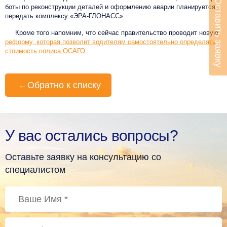
Оставить заявку
боты по ре­конс­трук­ции де­талей и оформ­ле­нию ава­рии планируется
передать комп­лексу «ЭРА-ГЛО­НАСС».
Кроме того напомним, что сейчас правительство проводит новую
реформу, которая позволит водителям самостоятельно определять
стоимость полиса ОСАГО
.
←
Обратно к списку
У вас остались вопросы?
Оставьте заявку на консультацию со
специалистом