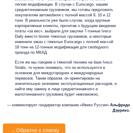
легкие модификации. В случае с Eurocargo, нашим
среднетоннажным грузовиком, мы готовы предложить
покупателям автомобили с полной массой 9, 10 и 12
тонн. В реальности уже были случаи, когда крупные
корпоративные клиенты, прочитав о будущем введении
платы «за вес», выбрали для закупки 7-тонные Iveco
Daily вместо более тяжелых грузовиков, а некоторые
изменили заказ с тяжелых Eurocargo с полной массой
18 тонн на 12-тонные модификации для свободного
проезда по МКАД.
Если же мы говорим о тяжелой технике на базе Iveco
Stralis, то нужно понимать, что он используется в
основном для междугородних и международных
перевозок. Таким образом, он ориентирован на
значительную экономию эксплуатационных расходов, и
найти ему замену в лице среднетоннажного и
малотоннажного грузовика будет невозможно,
— комментирует гендиректор компании «Ивеко Руссия»
Альфредо
Дэррико.
←
Обратно к списку