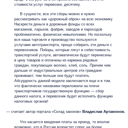
стоимости услуг перевозки, десятину.
В сущности, все эти сборы можно и нужно
рассматривать как «дорожный оброк» на всю экономику.
Наскрести деньги в дорожные фонды со всех
магазинов, ларьков, фабрик, заводов и пароходов
проблематично, физически невыполнимо. Но поскольку
вся наша торговля и производство пользуются
услугами автотранспорта, проще собирать эти деньги с
перевозчиков. Поборы, которые лягут в себестоимость
транспортной услуги, автоматически будут перенесены
в цену товаров и оплачены из кармана рядовых
граждан, покупающих молоко, хлеб, соль. Причем чем
дальше от индустриальных центров эти граждане
проживают, тем больше они будут платить.
Абсурдность данной модели заключается еще и в том,
что фактически чиновники переложили на плечи
транспортников государственную функцию — сбор
данного налога, и перевозчик будет исполнять функцию
налоговых органов!
— считает автор портала «Склад законов»
Владислав Артамонов.
Что касается введения платы за проезд, то вполне
возможно, что в России возрастет спрос на более