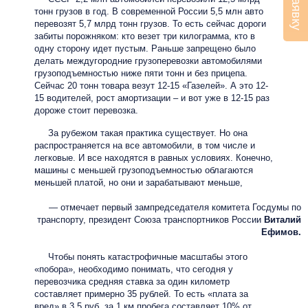
тонн грузов в год. В современной России 5,5 млн авто
перевозят 5,7 млрд тонн грузов. То есть сейчас дороги
забиты порожняком: кто везет три килограмма, кто в
одну сторону идет пустым. Раньше запрещено было
делать междугородние грузоперевозки автомобилями
грузоподъемностью ниже пяти тонн и без прицепа.
Сейчас 20 тонн товара везут 12-15 «Газелей». А это 12-
15 водителей, рост амортизации – и вот уже в 12-15 раз
дороже стоит перевозка.
За рубежом такая практика существует. Но она
распространяется на все автомобили, в том числе и
легковые. И все находятся в равных условиях. Конечно,
машины с меньшей грузоподъемностью облагаются
меньшей платой, но они и зарабатывают меньше,
— отмечает первый зампредседателя комитета Госдумы по
транспорту, президент Союза транспортников России
Виталий
Ефимов.
Чтобы понять катастрофичные масштабы этого
«побора», необходимо понимать, что сегодня у
перевозчика средняя ставка за один километр
составляет примерно 35 рублей. То есть «плата за
вред» в 3,5 руб. за 1 км пробега составляет 10% от