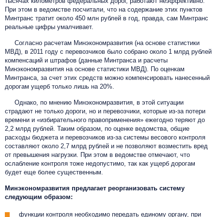
тысячах километров федеральных дорог, работают неэффективно.
При этом в ведомстве посчитали, что на содержание этих пунктов
Минтранс тратит около 450 млн рублей в год, правда, сам Минтранс
реальные цифры умалчивает.
Согласно расчетам Минэкономразвития (на основе статистики
МВД), в 2011 году с перевозчиков было собрано около 1 млрд рублей
компенсаций и штрафов (данные Минтранса и расчеты
Минэкономразвития на основе статистики МВД). По оценкам
Минтранса, за счет этих средств можно компенсировать нанесенный
дорогам ущерб только лишь на 20%.
Однако, по мнению Минэкономразвития, в этой ситуации
страдают не только дороги, но и перевозчики, которые из-за потери
времени и «избирательного правоприменения» ежегодно теряют до
2,2 млрд рублей. Таким образом, по оценке ведомства, общие
расходы бюджета и перевозчиков из-за системы весового контроля
составляют около 2,7 млрд рублей и не позволяют возместить вред
от превышения нагрузки. При этом в ведомстве отмечают, что
ослабление контроля тоже недопустимо, так как ущерб дорогам
будет еще более существенным.
Минэкономразвития предлагает реорганизовать систему
следующим образом:
функции контроля необходимо передать единому органу, при