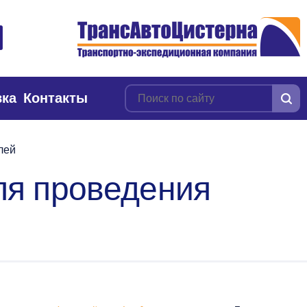
вка
Контакты
лей
ля проведения