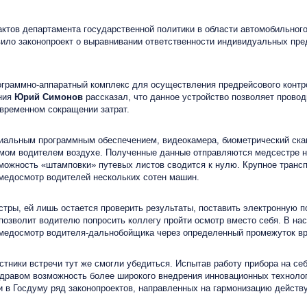
тов департамента государственной политики в области автомобильного
ило законопроект о выравнивании ответственности индивидуальных пре
раммно-аппаратный комплекс для осуществления предрейсового контро
ения
Юрий Симонов
рассказал, что данное устройство позволяет провод
овременном сокращении затрат.
льным программным обеспечением, видеокамера, биометрический сканер
емом водителем воздухе. Полученные данные отправляются медсестре н
можность «штамповки» путевых листов сводится к нулю. Крупное трансп
 медосмотр водителей нескольких сотен машин.
ы, ей лишь остается проверить результаты, поставить электронную по
позволит водителю попросить коллегу пройти осмотр вместо себя. В н
 медосмотр водителя-дальнобойщика через определенный промежуток вр
ники встречи тут же смогли убедиться. Испытав работу прибора на себ
дравом возможность более широкого внедрения инновационных технолог
ти в Госдуму ряд законопроектов, направленных на гармонизацию дейст