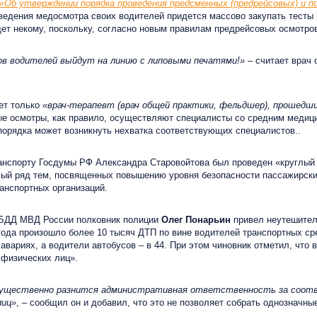
«Об утверждении порядка проведения предсменных (предрейсовых) и п
ведения медосмотра своих водителей придется массово закупать тесты н
ет некому, поскольку, согласно новым правилам предрейсовых осмотров
ов водителей выйдут на линию с липовыми печатями!»
– считает врач
ет только
«врач-терапевт (врач общей практики, фельдшер), прошедш
ые осмотры, как правило, осуществляют специалисты со средним медиц
 порядка может возникнуть нехватка соответствующих специалистов.
.
спорту Госдумы РФ Александра Старовойтова был проведен «круглый с
ый ряд тем, посвященных повышению уровня безопасности пассажирски
анспортных организаций.
БДД МВД России полковник полиции
Олег Понарьин
привел неутешитель
 года произошло более 10 тысяч ДТП по вине водителей транспортных ср
 авариях, а водители автобусов – в 44. При этом чиновник отметил, чт
 физических лиц».
нь существенно разнится административная ответственность за соот
лиц»
, – сообщил он и добавил, что это не позволяет собрать однозначны