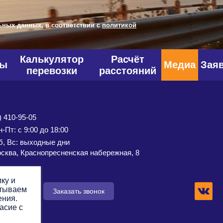
ьных данных, в соответствии с
политикой
Калькулятор
Расчёт
фы
Медиа
Зая
перевозки
расстояний
) 410-95-05
-Пт: с 9:00 до 18:00
б, Вс: выходные дни
сква, Краснопресненская набережная, 8
ку и
атываем
 заявку
Заказать звонок
ения.
асие с