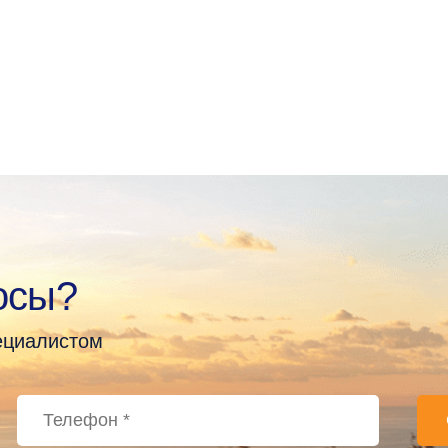
осы?
пециалистом