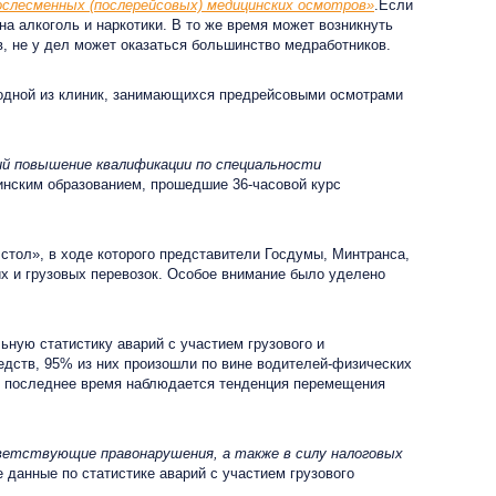
ослесменных (послерейсовых) медицинских осмотров»
.Если
а алкоголь и наркотики. В то же время может возникнуть
, не у дел может оказаться большинство медработников.
 одной из клиник, занимающихся предрейсовыми осмотрами
ий повышение квалификации по специальности
инским образованием, прошедшие 36-часовой курс
тол», в ходе которого представители Госдумы, Минтранса,
х и грузовых перевозок. Особое внимание было уделено
ную статистику аварий с участием грузового и
едств, 95% из них произошли по вине водителей-физических
о в последнее время наблюдается тенденция перемещения
ветствующие правонарушения, а также в силу налоговых
е данные по статистике аварий с участием грузового