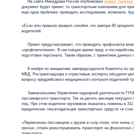
На сайте Минздрава России опубликован
проект приказа
документ будет принят, то транспортным компаниям для про
еще одна проблема: проводить исследование, возможно, буд
«Если эти правила примут сегодня, то завтра 80 процент
водителей.
Проект предусматривает, что проводить профосмотр мож
«профпатология»
. В настоящее время пред- и послерейсов
подготовки персонала. Таким образом, с принятием данного
8 ноября по инициативе зампредседателя Комитета по тран
МВД, Ространснадзора и отраслевые эксперты обсудили цел
вопросу предрейсового медицинского контроля водителей тр
Замначальника Управления надзорной деятельности ГУО
пассажирского транспорта. Так за десять месяцев текущего
лиц. При этом водители грузовиков оказались повинны в 311
юридических лиц-владельцев транспортных средств «в стан
«Перевозчики пассажиров и грузов в силу того, что оче
причин, стали регистрировать транспорт на физических 
транспорта.