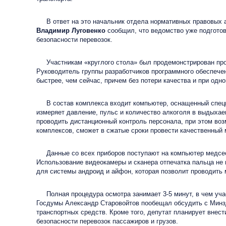
В ответ на это начальник отдела нормативных правовых ак
Владимир Луговенко
сообщил, что ведомство уже подготов
безопасности перевозок.
Участникам «круглого стола» был продемонстрирован прог
Руководитель группы разработчиков программного обеспеч
быстрее, чем сейчас, причем без потери качества и при одн
В состав комплекса входит компьютер, оснащенный специа
измеряет давление, пульс и количество алкоголя в выдыха
проводить дистанционный контроль персонала, при этом воз
комплексов, сможет в сжатые сроки провести качественный
Данные со всех приборов поступают на компьютер медсестр
Использование видеокамеры и сканера отпечатка пальца не 
для системы андроид и айфон, которая позволит проводить
Полная процедура осмотра занимает 3-5 минут, в чем участ
Госдумы Александр Старовойтов пообещал обсудить с Минз
транспортных средств. Кроме того, депутат планирует внес
безопасности перевозок пассажиров и грузов.