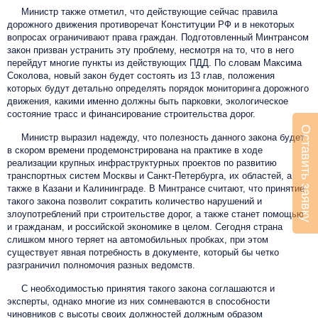
Министр также отметил, что действующие сейчас правила
дорожного движения противоречат Конституции РФ и в некоторых
вопросах ограничивают права граждан. Подготовленный Минтрансом
закон призван устранить эту проблему, несмотря на то, что в него
перейдут многие пункты из действующих ПДД. По словам Максима
Соколова, новый закон будет состоять из 13 глав, положения
которых будут детально определять порядок мониторинга дорожного
движения, какими именно должны быть парковки, экологическое
состояние трасс и финансирование строительства дорог.
Оставить заявку
Министр выразил надежду, что полезность данного закона будет
в скором времени продемонстрирована на практике в ходе
реализации крупных инфраструктурных проектов по развитию
транспортных систем Москвы и Санкт-Петербурга, их областей, а
также в Казани и Калининграде. В Минтрансе считают, что принятие
такого закона позволит сократить количество нарушений и
злоупотреблений при строительстве дорог, а также станет помощью
и гражданам, и российской экономике в целом. Сегодня страна
слишком много теряет на автомобильных пробках, при этом
существует явная потребность в документе, который бы четко
разграничил полномочия разных ведомств.
С необходимостью принятия такого закона соглашаются и
эксперты, однако многие из них сомневаются в способности
чиновников с высоты своих должностей должным образом