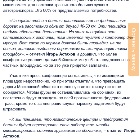
машиномест для парковки транзитного большегрузного
автотранспорта. Это 80% от предполагаемых потребностей.
«Площадки отдыха должны располагаться на федеральных
дорогах на расстоянии одна от другой 40-50 км. Эти площадки
Оставить заявку
отдыха абсолютно бесплатные. На этих площадках нет
пятизвездочных гостиниц, там имеется туалет и контейнер для
мусора. Вот какие по нормам должны быть площадки, на те
деньги, которые выделены дорожникам на эксплуатацию таких
площадок»
, – отметил
Игорь Астахов
и добавил, что более
комфортные условия дальнобойщикам могут быть предложены на
частных площадках, но за это уже придется заплатить.
Участники пресс-конференции согласились, что имеющихся
площадок недостаточно, но при этом отметили, что превращать
дороги Московской области в сплошную автостоянку никто не
собирается. Чтобы фуры не останавливались на обочинах, их
постепенно будут ограждать по всей протяженности федеральных
трасс, кроме того за «неправильную» парковку водителей будут
штрафовать.
«И мы понимаем, что логистические центры и предприятия
должны будут перестроить свою работу так, чтобы
минимизировать стоянки грузовиков на обочинах»
, – отметил
Игорь
Астахов
.