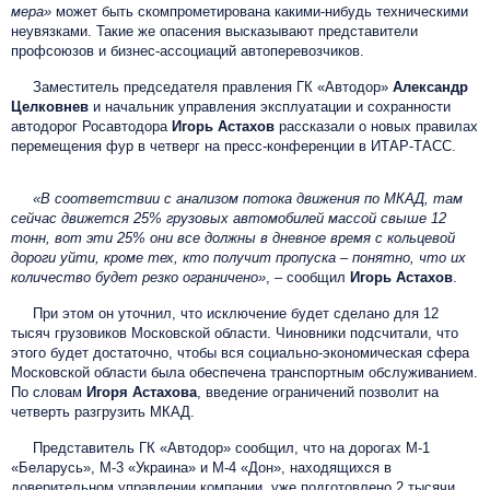
мера»
может быть скомпрометирована какими-нибудь техническими
неувязками. Такие же опасения высказывают представители
профсоюзов и бизнес-ассоциаций автоперевозчиков.
Заместитель председателя правления ГК «Автодор»
Александр
Целковнев
и начальник управления эксплуатации и сохранности
автодорог Росавтодора
Игорь Астахов
рассказали о новых правилах
перемещения фур в четверг на пресс-конференции в ИТАР-ТАСС.
«В соответствии с анализом потока движения по МКАД, там
сейчас движется 25% грузовых автомобилей массой свыше 12
тонн, вот эти 25% они все должны в дневное время с кольцевой
дороги уйти, кроме тех, кто получит пропуска – понятно, что их
количество будет резко ограничено»
, – сообщил
Игорь Астахов
.
При этом он уточнил, что исключение будет сделано для 12
тысяч грузовиков Московской области. Чиновники подсчитали, что
этого будет достаточно, чтобы вся социально-экономическая сфера
Московской области была обеспечена транспортным обслуживанием.
По словам
Игоря Астахова
, введение ограничений позволит на
четверть разгрузить МКАД.
Представитель ГК «Автодор» сообщил, что на дорогах М-1
«Беларусь», М-3 «Украина» и М-4 «Дон», находящихся в
доверительном управлении компании, уже подготовлено 2 тысячи