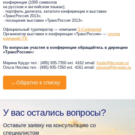
конференции (1000 символов
на русском и английском языках);
· портфель делегата, каталоги конференции и выставки
«ТрансРоссия 2013»;
· посещение выставки «ТрансРоссия 2013».
Официальный туроператор — компания
S-Continental
Организатор выставки и конференции «ТрансРоссия» —
группа
компаний ITE
По вопросам участия в конференции обращайтесь в дирекцию
«ТрансРоссии»:
Марина Крудо тел.: (495) 935-7350 ext. 4162 email:
krudo@ite-expo.ru
Ольга Носова тел.: (495) 935-7350 ext. 4161 email:
nosova@ite-expo.ru
←
Обратно к списку
У вас остались вопросы?
Оставьте заявку на консультацию со
специалистом