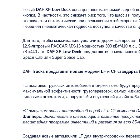
Новый
DAF
XF Low Deck
оснащен пневматической задней по
кнопки. В частности, это снижает риск того, что шасси и п
отключается автоматически при превышении этой скорости. 
Передняя пневматическая подвеска доступна в качестве опц
Для того, чтобы максимально увеличить дорожный просвет,
12.9-литровый PACCAR MX-13 мощностью 300 кВт/410 л.с., 3
кВт/440 л.с.
DAF XF Low Deck
предлагаются с механической 
Space Cab или Super Space Cab.
DAF Trucks представит новые модели LF и CF стандарта 
На выставке грузовых автомобилей в Бирмингеме будут пре
максимальной эффективности грузоперевозок, самых низких
силовыми агрегатами, а наружный и внутренний дизайн каби
«С выпуском новых автомобилей серий LF и CF компания 
Шипперс
.
Значительные инвестиции в развитие продукто
масштабная программа инвестиций и развития за всю 85
Создавая новые автомобили LF для внутригородских перево