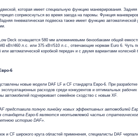
двеской, которая имеет специальную функцию маневрирования. Задняя 
олуприцеп соприкоснуться во время заезда на паромы. Функция маневриро
Задняя пневматическая подвеска также имеет функцию автоматической р
ии.
 Low Deck оснащается 580 мм алюминиевыми бензобаками общей емкостью
40 кВт/460 л.с. или 375 кВт/510 л.с., отвечающие нормам Euro 6. Чут
или автоматической коробкой передач и с двумя вариантами колесной ба
Евро-6
дставлены новые модели DAF LF и CF стандарта Евро-6. При разработк
 эксплуатационных расходов среди конкурентов и оптимальных рабочих
ны автомобилей подчеркивает семейное сходство с новым XF.
DAF представила полную линейку новых эффективных автомобилей Евр
в стандарта Евро-6 являются неотъемлемой частью стратегического
-летнюю историю DAF»
.
зок и CF широкого круга областей применения, специалисты DAF черпал