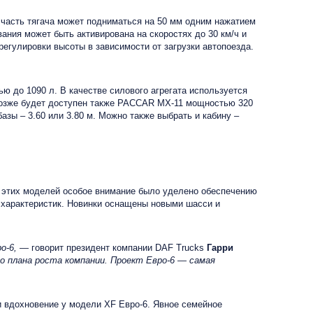
часть тягача может подниматься на 50 мм одним нажатием
вания может быть активирована на скоростях до 30 км/ч и
егулировки высоты в зависимости от загрузки автопоезда.
 до 1090 л. В качестве силового агрегата используется
ь позже будет доступен также PACCAR MX-11 мощностью 320
зы – 3.60 или 3.80 м. Можно также выбрать и кабину –
е этих моделей особое внимание было уделено обеспечению
 характеристик. Новинки оснащены новыми шасси и
о-6,
— говорит президент компании DAF Trucks
Гарри
 плана роста компании. Проект Евро-6 — самая
и вдохновение у модели XF Евро-6. Явное семейное