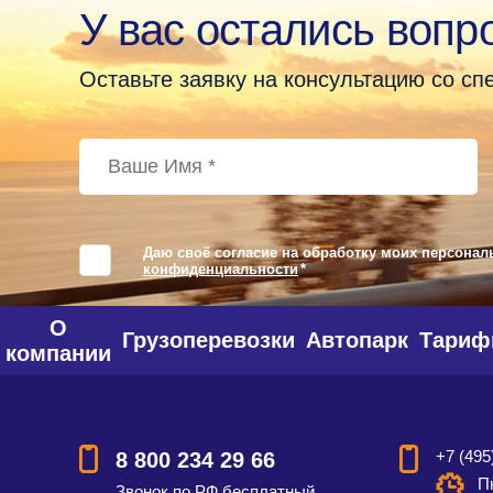
У вас остались вопр
Оставьте заявку на консультацию со с
Даю своё согласие на обработку моих персонал
конфиденциальности
*
О
Грузоперевозки
Автопарк
Тари
компании
+7 (495
8 800 234 29 66
Пн
Звонок по РФ бесплатный