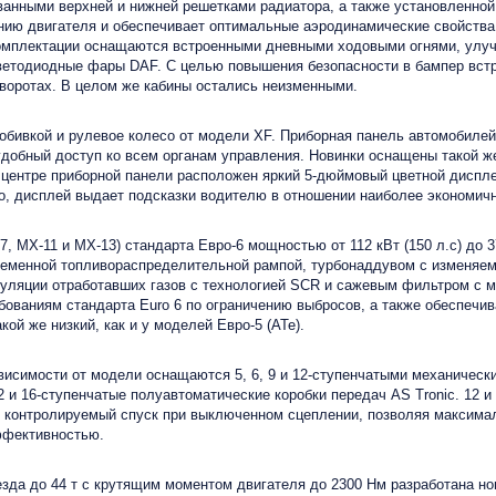
ванными верхней и нижней решетками радиатора, а также установленной
ию двигателя и обеспечивает оптимальные аэродинамические свойства.
омплектации оснащаются встроенными дневными ходовыми огнями, улуч
етодиодные фары DAF. С целью повышения безопасности в бампер встр
воротах. В целом же кабины остались неизменными.
 обивкой и рулевое колесо от модели XF. Приборная панель автомобиле
добный доступ ко всем органам управления. Новинки оснащены такой же
 центре приборной панели расположен яркий 5-дюймовый цветной диспле
го, дисплей выдает подсказки водителю в отношении наиболее экономич
 MX-11 и MX-13) стандарта Евро-6 мощностью от 112 кВт (150 л.с) до 
ременной топливораспределительной рампой, турбонаддувом с изменяе
уляции отработавших газов с технологией SCR и сажевым фильтром с 
бованиям стандарта Euro 6 по ограничению выбросов, а также обеспеч
ой же низкий, как и у моделей Евро-5 (ATe).
висимости от модели оснащаются 5, 6, 9 и 12-ступенчатыми механическ
2 и 16-ступенчатые полуавтоматические коробки передач AS Tronic. 12 и
т контролируемый спуск при выключенном сцеплении, позволяя максимал
ффективностью.
зда до 44 т с крутящим моментом двигателя до 2300 Нм разработана нов