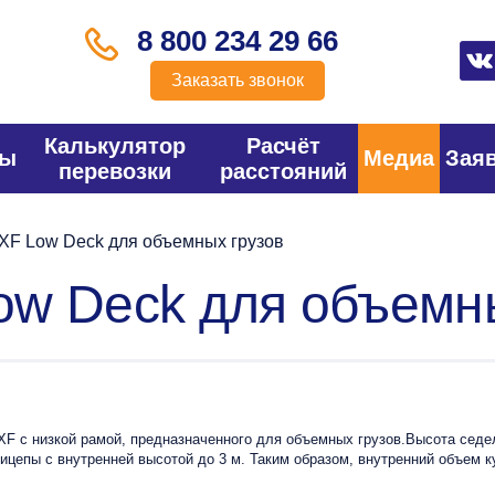
8 800 234 29 66
Заказать звонок
Калькулятор
Расчёт
фы
Медиа
Зая
перевозки
расстояний
F Low Deck для объемных грузов
w Deck для объемны
F с низкой рамой, предназначенного для объемных грузов.Высота седел
рицепы с внутренней высотой до 3 м. Таким образом, внутренний объем 