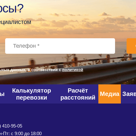
осы?
пециалистом
ьных данных, в соответствии с
политикой
Калькулятор
Расчёт
фы
Медиа
Зая
перевозки
расстояний
) 410-95-05
-Пт: с 9:00 до 18:00