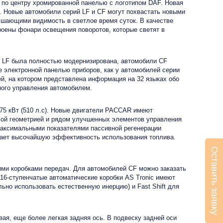
 по центру хромированной панелью с логотипом DAF. Новая
 Новые автомобили серий LF и CF могут похвастать новыми
шающими видимость в светлое время суток. В качестве
оены фонари освещения поворотов, которые светят в
й LF была полностью модернизирована, автомобили CF
 электронной панелью приборов, как у автомобилей серии
й, на котором представлена информация на 32 языках обо
ного управления автомобилем.
375 кВт (510 л.с). Новые двигатели PACCAR имеют
мой геометрией и рядом улучшенных элементов управления
максимальными показателями пассивной регенерации
ивает высочайшую эффективность использования топлива.
Оставить заявку
ими коробками передач. Для автомобилей CF можно заказать
 16-ступенчатые автоматические коробки AS Tronic имеют
ьно использовать естественную инерцию) и Fast Shift для
ая, еще более легкая задняя ось. В подвеску задней оси