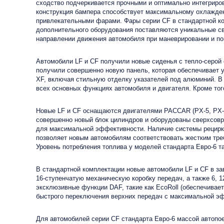
сходство подчеркивается прочными и оптимально интегриро
конструкция бампера способствует максимальному охлажден
привлекательными фарами. Фары серии CF в стандартной к
дополнительного оборудования поставляются уникальные св
направлении движения автомобиля при маневрировании и по
Автомобили LF и CF получили новые сиденья с тепло-серой
получили совершенно новую панель, которая обеспечивает у
XF, включая стильную отделку указателей под алюминий. В
всех основных функциях автомобиля и двигателя. Кроме то
Новые LF и CF оснащаются двигателями PACCAR (PX-5, PX-7,
совершенно новый блок цилиндров и оборудованы сверхсов
для максимальной эффективности. Наличие системы рецирк
позволяет новым автомобилям соответствовать жестким тре
Уровень потребления топлива у моделей стандарта Евро-6 так
В стандартной комплектации новые автомобили LF и CF в за
16-ступенчатую механическую коробку передач, а также 6, 1
эксклюзивные функции DAF, такие как EcoRoll (обеспечивае
быстрого переключения верхних передач с максимальной э
Для автомобилей серии CF стандарта Евро-6 массой автопое