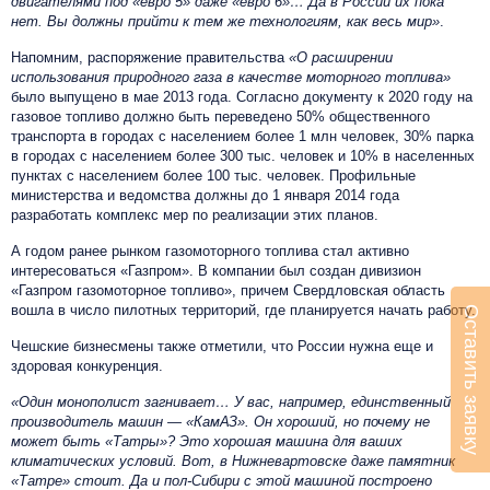
двигателями под «евро 5» даже «евро 6»… Да в России их пока
нет. Вы должны прийти к тем же технологиям, как весь мир»
.
Напомним, распоряжение правительства
«О расширении
использования природного газа в качестве моторного топлива»
было выпущено в мае 2013 года. Согласно документу к 2020 году на
газовое топливо должно быть переведено 50% общественного
транспорта в городах с населением более 1 млн человек, 30% парка
в городах с населением более 300 тыс. человек и 10% в населенных
пунктах с населением более 100 тыс. человек. Профильные
министерства и ведомства должны до 1 января 2014 года
разработать комплекс мер по реализации этих планов.
А годом ранее рынком газомоторного топлива стал активно
интересоваться «Газпром». В компании был создан дивизион
«Газпром газомоторное топливо», причем Свердловская область
вошла в число пилотных территорий, где планируется начать работу.
Оставить заявку
Чешские бизнесмены также отметили, что России нужна еще и
здоровая конкуренция.
«Один монополист загнивает… У вас, например, единственный
производитель машин — «КамАЗ». Он хороший, но почему не
может быть «Татры»? Это хорошая машина для ваших
климатических условий. Вот, в Нижневартовске даже памятник
«Татре» стоит. Да и пол-Сибири с этой машиной построено