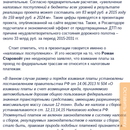
значительные. Согласно предварительным расчетам,
«увеличение
налоговых поступлений в бюджеты всех уровней в результате
реализации проекта может составить от 83 млрд руб. в 2015 году
до 159 млрд руб. в 2024-м»
. Такие цифры приводятся в презентации
проекта, опубликованной на сайте ведомства. Также, в Росавтодоре
подсчитали и экономический эффект от предотвращенных ДТП по
причине неудовлетворительного состояния дорожного полотна –
около 33 млрд руб. за период 2015-2031 гг.
Стоит отметить, что в презентации говорится именно о
«налоговых поступлениях»
. И это несмотря на то, что
Роман
Старовойт
уже неоднократно заявлял, что взимание платы за
проезд по федеральным трассам не относится к налоговым
платежам.
«В данном случае размер и порядок взимания платы установлены
постановлением правительства РФ от 14.06.2013 N 504 «О
взимании платы в счет возмещения вреда, причиняемого
Оставить заявку
автомобильным дорогам общего пользования федерального
значения транспортными средствами, имеющими разрешенную
максимальную массу свыше 12 тонн». Виды же налогов и сборов
устанавливаются ст. 12,13,14,15 Налогового кодекса РФ.
Упомянутый платеж не включен законодателем в систему налогов
и сборов, регулируемых законодательством о налогах и сборах,
стало быть, правовая природа подобных платежей признается в