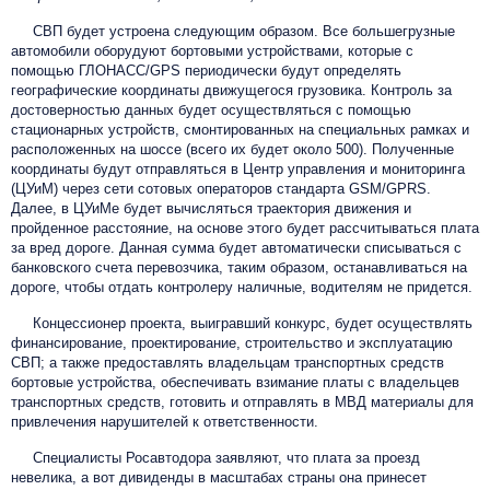
СВП будет устроена следующим образом. Все большегрузные
автомобили оборудуют бортовыми устройствами, которые с
помощью ГЛОНАСС/GPS периодически будут определять
географические координаты движущегося грузовика. Контроль за
достоверностью данных будет осуществляться с помощью
стационарных устройств, смонтированных на специальных рамках и
расположенных на шоссе (всего их будет около 500). Полученные
координаты будут отправляться в Центр управления и мониторинга
(ЦУиМ) через сети сотовых операторов стандарта GSM/GPRS.
Далее, в ЦУиМе будет вычисляться траектория движения и
пройденное расстояние, на основе этого будет рассчитываться плата
за вред дороге. Данная сумма будет автоматически списываться с
банковского счета перевозчика, таким образом, останавливаться на
дороге, чтобы отдать контролеру наличные, водителям не придется.
Концессионер проекта, выигравший конкурс, будет осуществлять
финансирование, проектирование, строительство и эксплуатацию
СВП; а также предоставлять владельцам транспортных средств
бортовые устройства, обеспечивать взимание платы с владельцев
транспортных средств, готовить и отправлять в МВД материалы для
привлечения нарушителей к ответственности.
Специалисты Росавтодора заявляют, что плата за проезд
невелика, а вот дивиденды в масштабах страны она принесет