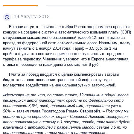
19 Августа 2013
В конце августа – начале сентября Росавтодор намерен провести
конкурс на создание системы автоматического взимания платы (СВП)
с грузовиков максимально разрешенной массой 12 тонн и выше за
проезд по федеральной сети автомобильных дорог. Напомним, плату
начнут взимать с 1 ноября 2014 года. Тариф – 3,5 руб. за 1 км
пробега фуры, что составит примерно десятую часть от среднего
тарифа за перевозку. Чиновники уверяют, что в Европе аналогичная
ставка в переводе на наши деньги составляет 8 руб.
Плата за проезд вводится с целью компенсировать затраты
бюджета на восстановление транспортной инфраструктуры
вследствие воздействия на нее большегрузных автомобилей.
«Несмотря на то что, по статистике, 12-тонники в общей массе
движущихся автотранспортных средств по федеральной сети
составляют 3,6%, вред, причиняемый ими, оценивается уже в
56%,
– заявил глава Росавтодора
Роман Старовойт
. –
Поэтому мы
пошли по пути европейских стран, Северной Америки. Белоруссия
ввела аналогичную систему с 1 августа, правда, там плата будет
взиматься с автомобилей с разрешенной массой свыше 3,5 т, но
она рассчитывается, в том числе, и на тяжеловесы»
.