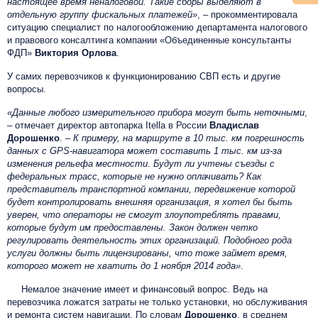
настоящее время неналоговой. Такие сборы выделяют в
отдельную группу фискальных платежей»
, – прокомментировала
ситуацию специалист по налогообложению департамента налогового
и правового консалтинга компании «Объединенные консультанты
ФДП»
Виктория Орлова
.
У самих перевозчиков к функционированию СВП есть и другие
вопросы.
«Данные любого измерительного прибора могут быть неточными
,
– отмечает директор автопарка Itella в России
Владислав
Дорошенко
. –
К примеру, на маршруте в 10 тыс. км погрешность
данных с GPS-навигатора может составить 1 тыс. км из-за
изменения рельефа местности. Будут ли учтены съезды с
федеральных трасс, которые не нужно оплачивать? Как
представитель транспортной компании, передвижение которой
будет контролировать внешняя организация, я хотел бы быть
уверен, что операторы не смогут злоупотреблять правами,
которые будут им предоставлены. Закон должен четко
регулировать деятельность этих организаций. Подобного рода
услуги должны быть лицензированы, что тоже займет время,
которого может не хватить до 1 ноября 2014 года»
.
Немалое значение имеет и финансовый вопрос. Ведь на
перевозчика ложатся затраты не только установки, но обслуживания
и ремонта систем навигации. По словам
Дорошенко
, в среднем