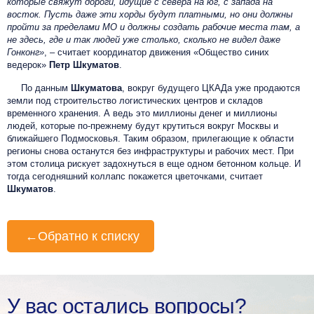
которые свяжут дороги, идущие с севера на юг, с запада на
восток. Пусть даже эти хорды будут платными, но они должны
пройти за пределами МО и должны создать рабочие места там, а
не здесь, где и так людей уже столько, сколько не видел даже
Гонконг»
, – считает координатор движения «Общество синих
ведерок»
Петр Шкуматов
.
По данным
Шкуматова
, вокруг будущего ЦКАДа уже продаются
земли под строительство логистических центров и складов
временного хранения. А ведь это миллионы денег и миллионы
людей, которые по-прежнему будут крутиться вокруг Москвы и
ближайшего Подмосковья. Таким образом, прилегающие к области
регионы снова останутся без инфраструктуры и рабочих мест. При
этом столица рискует задохнуться в еще одном бетонном кольце. И
тогда сегодняшний коллапс покажется цветочками, считает
Шкуматов
.
←
Обратно к списку
У вас остались вопросы?