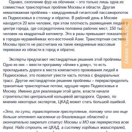
Однако, скопление фур на обочинах – это только лишь одна из
совместных транспортных проблем Москвы и области. Другая
немаловажная проблема – каждодневный гигантский пассажиропоток
из Подмосковья в столицу и обратно. В рабочий день в Москве
находится 20 млн человек, при этом плотность размещения людей в
Оставить заявку
центре города, где сосредоточена половина рабочих мест, 150 тыс.
человек на квадратный километр. Это в разы превышает показатели
в городах-муравейниках юго-восточной Азии. Транспортная система
Москвы просто не рассчитана на такие ежедневные массовые
перевозки из области в город и обратно.
Эксперты предлагают нестандартные решения этой проблемы.
Одно из них – ввести программу «ближе к дому», то есть
прокладывать дороги в места компактного проживания людей в
Подмосковье, это позволит увести часть потока с федеральных
трасс. Другое нестандартное решение проблемы – перераспределить
транзитные транспортные потоки, идущие через Подмосковье и
Москву. Именно для реализации этой цели, власти начали
строительство центральной кольцевой автодороги. Однако, по
мнению некоторых экспертов, ЦКАД может стать большой ошибкой.
«Это, по сути, транспортное преступление, потому что оно еще
больше оттянет население из близлежащих областей и
окончательно закрепит статус Москвы и МО как перекрестка всех
дорог. Надо строить не ЦКАД, а систему хордовых магистралей,