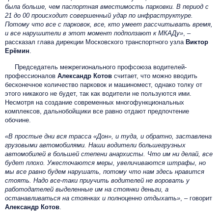
была больше, чем паспортная вместимость парковки. В период с
21 до 00 происходит совершенный удар по инфраструктуре.
Потому что все с парковок, все, кто умеет рассчитывать время,
и все нарушители в этот момент подползают к МКАДу»
, –
рассказал глава дирекции Московского транспортного узла
Виктор
Ерёмин
.
Председатель межрегионального профсоюза водителей-
профессионалов
Александр Котов
считает, что можно вводить
бесконечное количество парковок и машиномест, однако толку от
этого никакого не будет, так как водители не пользуются ими.
Несмотря на создание современных многофункциональных
комплексов, дальнобойщики все равно отдают предпочтение
обочине.
«В простые дни вся трасса «Дон», и туда, и обратно, заставлена
грузовыми автомобилями. Наши водители большегрузных
автомобилей в большей степени анархисты. Что им ни делай, все
будет плохо. Ужесточаются меры, увеличиваются штрафы, но
мы все равно будем нарушать, потому что нам здесь нравится
стоять. Надо все-таки приучить водителей не воровать у
работодателей выделенные им на стоянки деньги, а
останавливаться на стоянках и полноценно отдыхать»
, – говорит
Александр Котов
.