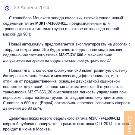
23 Апреля 2014
С конвейера Минского завода колесных тягачей сошел новый
седельный тягач
МЗКТ-741600-011
, предназначенный для
транспортировки тяжелых грузов в составе автопоезда полной
массой до 90 т.
Новый автомобиль предполагается эксплуатировать на дорогах с
твердым покрытием. Это будет «чисто седельная» модификация
седельно-балластного тягача
МЗКТ-741600
с максимально
допустимой нагрузкой на седельно-сцепное устройство 27 т.
Новый тягач с колесной формулой 8х8 имеет развитую систему
блокировки межколёсных и межосевых дифференциалов, и, в
отличие от предшественника, оснащён двухскатной ошиновкой
последних двух осей. Полностью автоматическая 6-ступенчатая
трансмиссия МЗКТ-656120 обеспечивает лёгкость управления при
перевозке сверхтяжёлых грузов. Благодаря мощному двигателю
Cummins в 600 л.с. (Евро4) автомобиль способен развивать скорость
движения до 90 км/ч.
Дебютный показ нового седельного тягача
МЗКТ-741600-011
широкой публике планируется в рамках выставки СТТ-2014, которая
пройдёт в июне в Москве.