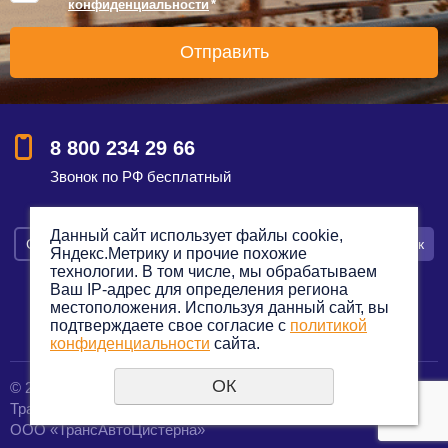
конфиденциальности
*
8 800 234 29 66
Звонок по РФ бесплатный
Данный сайт использует файлы cookie,
Смотреть на карте
Оставить заявку
Заказать звонок
Яндекс.Метрику и прочие похожие
технологии. В том числе, мы обрабатываем
Ваш IP-адрес для определения региона
местоположения. Используя данный сайт, вы
подтверждаете свое согласие с
политикой
Политика конфиденциальности
конфиденциальности
сайта.
ОК
© 2012—2023. Все права защищены.
создание сайтов
Транспортная компания по грузоперевозкам
URALSOFT
ООО «ТрансАвтоЦистерна»