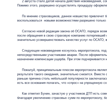
2 августа стало датой начала действия нововведения, сог
Помимо этого, разрешено осуществлять процедуру оформлен
По мнению страховщиков, данное новшество привлечет боль
воспользоваться новыми возможностями разрешено только
Согласно новой редакции закона об ОСАГО, порядок возме
после обращения в свою страховую компанию потерпевший 
значительно усовершенствовать качество услуг по ОСАГО, 
Следующее нововведение коснулось европротокола, под к
непосредственными участниками аварии. После оформительс
назначении компенсации ущерба. При этом подчеркивается 
Пожалуй, принципиальным плюсом европротокола является 
результате такого ожидания, значительно снизится. Вместе
раньше причина столь небольшой популярности заключалась 
есть все основания полагать, что «спрос» на упрощенную сх
Как отметил Бунин, зачастую у участников ДТП есть сомне
благодаря увеличению страховых сумм по европротоколу, 