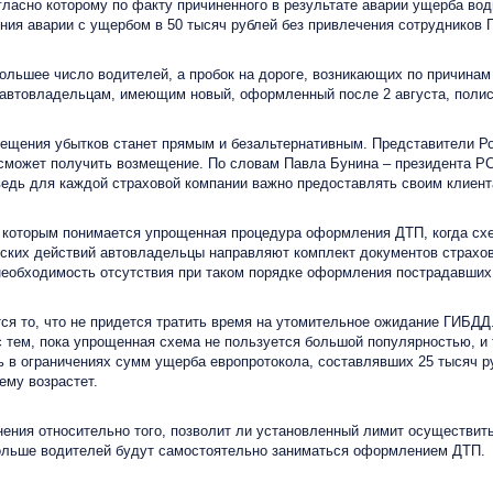
ласно которому по факту причиненного в результате аварии ущерба в
ия аварии с ущербом в 50 тысяч рублей без привлечения сотрудников
шее число водителей, а пробок на дороге, возникающих по причинам Д
 автовладельцам, имеющим новый, оформленный после 2 августа, пол
щения убытков станет прямым и безальтернативным. Представители Рос
сможет получить возмещение. По словам Павла Бунина – президента РС
ведь для каждой страховой компании важно предоставлять своим клиен
оторым понимается упрощенная процедура оформления ДТП, когда схе
ких действий автовладельцы направляют комплект документов страхов
необходимость отсутствия при таком порядке оформления пострадавших
то, что не придется тратить время на утомительное ожидание ГИБДД.
 с тем, пока упрощенная схема не пользуется большой популярностью, и
в ограничениях сумм ущерба европротокола, составлявших 25 тысяч руб
ему возрастет.
ния относительно того, позволит ли установленный лимит осуществить
больше водителей будут самостоятельно заниматься оформлением ДТП.