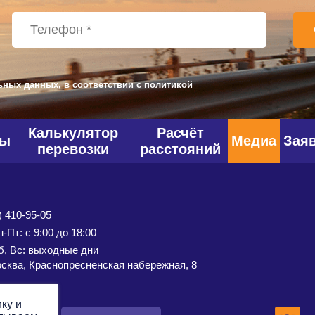
ьных данных, в соответствии с
политикой
Калькулятор
Расчёт
фы
Медиа
Зая
перевозки
расстояний
) 410-95-05
-Пт: с 9:00 до 18:00
б, Вс: выходные дни
сква, Краснопресненская набережная, 8
ку и