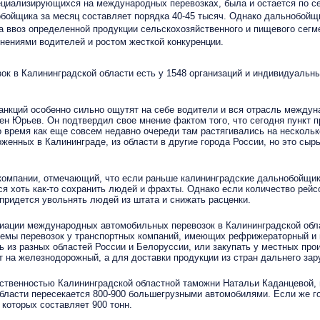
иализирующихся на международных перевозках, была и остается по сей
бойщика за месяц составляет порядка 40-45 тысяч. Однако дальнобойщик
 ввоз определенной продукции сельскохозяйственного и пищевого сегме
ьнениями водителей и ростом жесткой конкуренции.
 в Калининградской области есть у 1548 организаций и индивидуальны
ций особенно сильно ощутят на себе водители и вся отрасль междунар
ен Юрьев. Он подтвердил свое мнение фактом того, что сегодня пункт 
о время как еще совсем недавно очереди там растягивались на несколько
енных в Калининграде, из области в другие города России, но это сырье
мпании, отмечающий, что если раньше калининградские дальнобойщики 
ся хоть как-то сохранить людей и фрахты. Однако если количество рейс
придется увольнять людей из штата и снижать расценки.
ии международных автомобильных перевозок в Калининградской област
бъемы перевозок у транспортных компаний, имеющих рефрижераторный и
ть из разных областей России и Белоруссии, или закупать у местных про
 на железнодорожный, а для доставки продукции из стран дальнего зар
енностью Калининградской областной таможни Натальи Каданцевой, по
 области пересекается 800-900 большегрузными автомобилями. Если же го
 которых составляет 900 тонн.