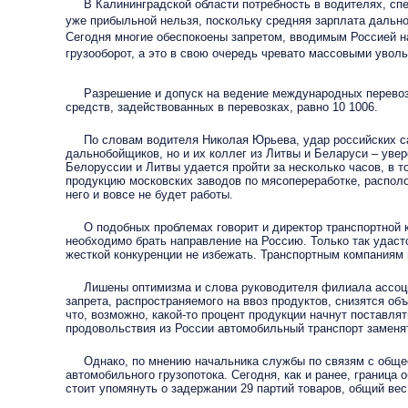
В Калининградской области потребность в водителях, спец
уже прибыльной нельзя, поскольку средняя зарплата дально
Сегодня многие обеспокоены запретом, вводимым Россией на
грузооборот, а это в свою очередь чревато массовыми увол
Разрешение и допуск на ведение международных перевозок
средств, задействованных в перевозках, равно 10 1006.
По словам водителя Николая Юрьева, удар российских санк
дальнобойщиков, но и их коллег из Литвы и Беларуси – увер
Белоруссии и Литвы удается пройти за несколько часов, в т
продукцию московских заводов по мясопереработке, располож
него и вовсе не будет работы.
О подобных проблемах говорит и директор транспортной ко
необходимо брать направление на Россию. Только так удаст
жесткой конкуренции не избежать. Транспортным компаниям 
Лишены оптимизма и слова руководителя филиала ассоциац
запрета, распространяемого на ввоз продуктов, снизятся о
что, возможно, какой-то процент продукции начнут поставля
продовольствия из России автомобильный транспорт заменят
Однако, по мнению начальника службы по связям с обществ
автомобильного грузопотока. Сегодня, как и ранее, граница
стоит упомянуть о задержании 29 партий товаров, общий вес