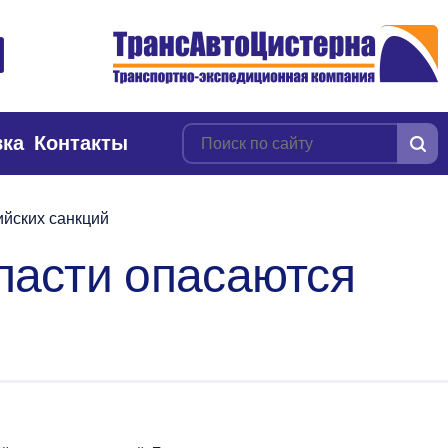
вка
Контакты
йских санкций
ласти опасаются