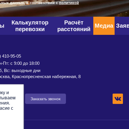
ьных данных, в соответствии с
политикой
Калькулятор
Расчёт
фы
Медиа
Зая
перевозки
расстояний
) 410-95-05
-Пт: с 9:00 до 18:00
б, Вс: выходные дни
сква, Краснопресненская набережная, 8
ку и
атываем
 заявку
Заказать звонок
ения.
асие с