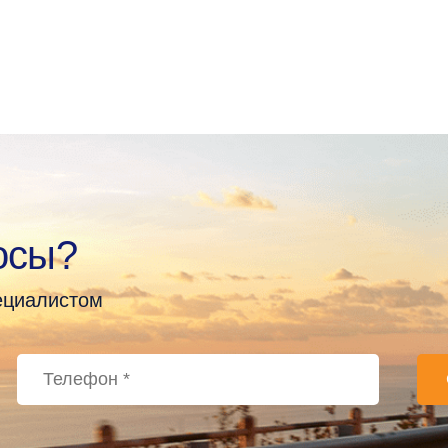
осы?
пециалистом