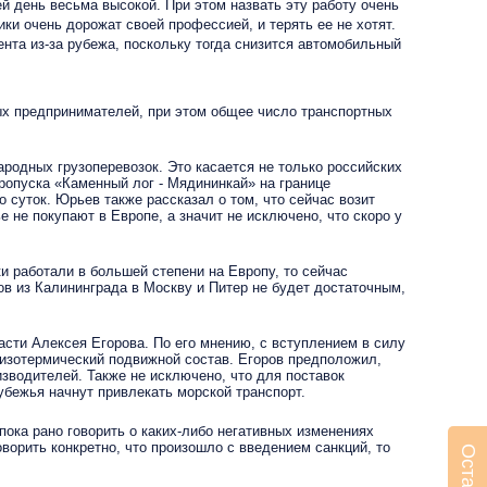
 день весьма высокой. При этом назвать эту работу очень
и очень дорожат своей профессией, и терять ее не хотят.
нта из-за рубежа, поскольку тогда снизится автомобильный
х предпринимателей, при этом общее число транспортных
одных грузоперевозок. Это касается не только российских
пропуска «Каменный лог - Мядининкай» на границе
 суток. Юрьев также рассказал о том, что сейчас возит
 не покупают в Европе, а значит не исключено, что скоро у
работали в большей степени на Европу, то сейчас
ов из Калининграда в Москву и Питер не будет достаточным,
и Алексея Егорова. По его мнению, с вступлением в силу
 изотермический подвижной состав. Егоров предположил,
изводителей. Также не исключено, что для поставок
убежья начнут привлекать морской транспорт.
ка рано говорить о каких-либо негативных изменениях
ворить конкретно, что произошло с введением санкций, то