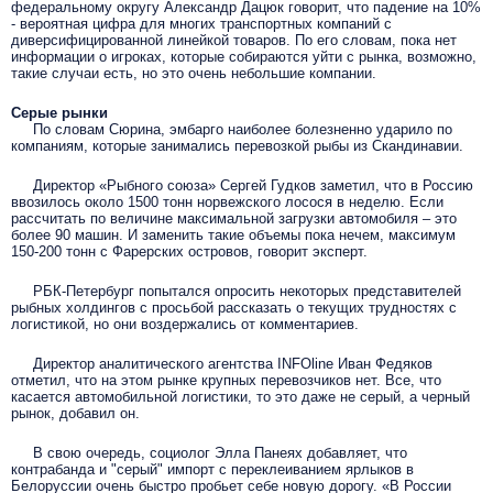
федеральному округу Александр Дацюк говорит, что падение на 10%
- вероятная цифра для многих транспортных компаний с
диверсифицированной линейкой товаров. По его словам, пока нет
информации о игроках, которые собираются уйти с рынка, возможно,
такие случаи есть, но это очень небольшие компании.
Серые рынки
По словам Сюрина, эмбарго наиболее болезненно ударило по
компаниям, которые занимались перевозкой рыбы из Скандинавии.
Директор «Рыбного союза» Сергей Гудков заметил, что в Россию
ввозилось около 1500 тонн норвежского лосося в неделю. Если
рассчитать по величине максимальной загрузки автомобиля – это
более 90 машин. И заменить такие объемы пока нечем, максимум
150-200 тонн с Фарерских островов, говорит эксперт.
РБК-Петербург попытался опросить некоторых представителей
рыбных холдингов с просьбой рассказать о текущих трудностях с
логистикой, но они воздержались от комментариев.
Директор аналитического агентства INFOline Иван Федяков
отметил, что на этом рынке крупных перевозчиков нет. Все, что
касается автомобильной логистики, то это даже не серый, а черный
рынок, добавил он.
В свою очередь, социолог Элла Панеях добавляет, что
контрабанда и "серый" импорт с переклеиванием ярлыков в
Белоруссии очень быстро пробьет себе новую дорогу. «В России