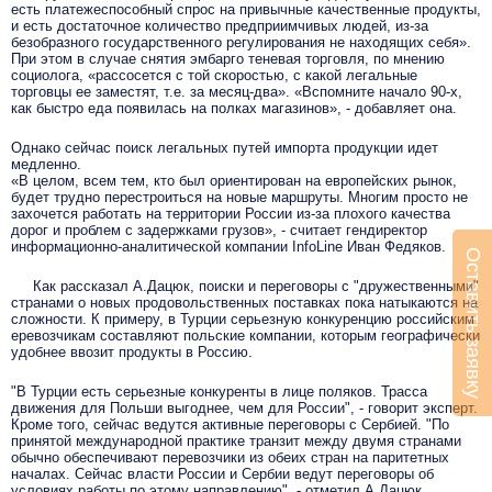
есть платежеспособный спрос на привычные качественные продукты,
и есть достаточное количество предприимчивых людей, из-за
безобразного государственного регулирования не находящих себя».
При этом в случае снятия эмбарго теневая торговля, по мнению
социолога, «рассосется с той скоростью, с какой легальные
торговцы ее заместят, т.е. за месяц-два». «Вспомните начало 90-х,
как быстро еда появилась на полках магазинов», - добавляет она.
Однако сейчас поиск легальных путей импорта продукции идет
медленно.
«В целом, всем тем, кто был ориентирован на европейских рынок,
будет трудно перестроиться на новые маршруты. Многим просто не
захочется работать на территории России из-за плохого качества
дорог и проблем с задержками грузов», - считает гендиректор
информационно-аналитической компании InfoLine Иван Федяков.
Оставить заявку
Как рассказал А.Дацюк, поиски и переговоры с "дружественными"
странами о новых продовольственных поставках пока натыкаются на
сложности. К примеру, в Турции серьезную конкуренцию российским
еревозчикам составляют польские компании, которым географически
удобнее ввозит продукты в Россию.
"В Турции есть серьезные конкуренты в лице поляков. Трасса
движения для Польши выгоднее, чем для России", - говорит эксперт.
Кроме того, сейчас ведутся активные переговоры с Сербией. "По
принятой международной практике транзит между двумя странами
обычно обеспечивают перевозчики из обеих стран на паритетных
началах. Сейчас власти России и Сербии ведут переговоры об
условиях работы по этому направлению", - отметил А.Дацюк.