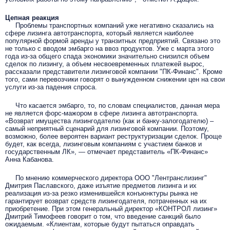
Цепная реакция
Проблемы транспортных компаний уже негативно сказались на
сфере лизинга автотранспорта, который является наиболее
популярной формой аренды у транзитных предприятий. Связано это
не только с вводом эмбарго на ввоз продуктов. Уже с марта этого
года из-за общего спада экономики значительно снизился объем
сделок по лизингу, а объем несвоевременных платежей вырос,
рассказали представители лизинговой компании "ПК-Финанс". Кроме
того, сами перевозчики говорят о вынужденном снижении цен на свои
услуги из-за падения спроса.
Что касается эмбарго, то, по словам специалистов, данная мера
не является форс-мажором в сфере лизинга автотранспорта.
«Возврат имущества лизингодателю (как и банку-залогодателю) –
самый неприятный сценарий для лизинговой компании. Поэтому,
возможно, более вероятен вариант реструктуризации сделок. Проще
будет, как всегда, лизинговым компаниям с участием банков и
государственным ЛК», — отмечает представитель «ПК-Финанс»
Анна Кабанова.
По мнению коммерческого директора ООО "Лентранслизинг"
Дмитрия Паславского, даже изъятие предметов лизинга и их
реализация из-за резко изменившейся конъюнктуры рынка не
гарантирует возврат средств лизингодателя, потраченных на их
приобретение. При этом генеральный директор «КОНТРОЛ лизинг»
Дмитрий Тимофеев говорит о том, что введение санкций было
ожидаемым. «Клиентам, которые будут пытаться оправдать