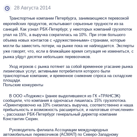
28 Августа 2014
Транспортные компании Петербурга, занимающиеся перевозкой
европейских продуктов, испытывают серьезные трудности из-за
санкций. Как узнал РБК-Петербург, у некоторых компаний грузопоток
упал на 15%, а выручка сократилась на 10%. При этом большого
объема новых контактов с «дружественными» странами, которые
могли бы заместить потери, на рынке пока не наблюдается. Эксперты
уже говорят, что, если в ближайшее время ситуация не измениться, с
рынка уйдут десятки небольших перевозчиков.
Уход игроков с рынка потянет за собой временное угасание рынка
лизинговых услуг, активными потребителя которого были
транспортные компании, и временное снижение спроса на складские
площади.
Польские конкуренты
В ООО «Лоджикс» (ранее выделившееся из ГК «ТРАНСЭК)
сообщили, что компания в одночасье лишилась 15% грузопотока.
«Ориентировочно на 10% снизилась выручка, соответственно и наша
прибыльность и возможность расширяться, и налоговые отчисления»
-, рассказал РБК-Петербург генеральный директор компании
Константин Сюрин.
Руководитель филиала Ассоциации международных
автомобильных перевозчиков (АСМАП) по Северо-Западному