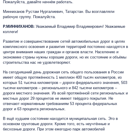
Пожалуйста, давайте начнём работать.
Минниханов Рустам Нургалиевич, Татарстан. Вы возглавляли
рабочую группу. Пожалуйста.
Р.МИННИХАНОВ:
Уважаемый Владимир Владимирович! Уважаемые
коллеги!
Развитие и совершенствование сетей автомобильных дорог в целях
комплексного освоения и развития территорий постоянно находятся в
центре внимания наших граждан и органов власти. Населению и
экономике страны нужны хорошие дороги, но их состояние и объёмы
строительства нас не удовлетворяют.
На сегодняшний день дорожная сеть общего пользования в России
имеет общую протяжённость 1 миллион 400 тысяч километров, из
которых 51 тысяча километров – дороги федерального значения, 503
тысячи километров – регионального и 842 тысячи километров –
дороги местного значения. Из всей протяжённой сети региональных и
местных дорог 29 процентов не имеют твёрдого покрытия. Не
отвечают нормативным требованиям 53 процента федеральных
дорог и 63 процента региональных.
В ещё худшем состоянии находится муниципальная сеть. Это в
основном грунтовые дороги. Кроме того, есть неучтённые и
бесхозные дороги. При этом ежегодно парк автомобилей