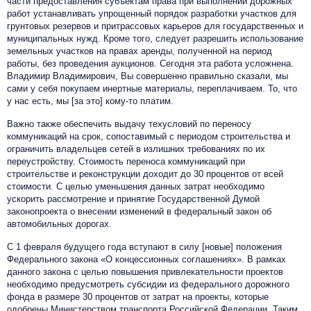
части предоставления субъектам права при выполнении дорожных
работ устанавливать упрощенный порядок разработки участков для
грунтовых резервов и притрассовых карьеров для государственных и
муниципальных нужд. Кроме того, следует разрешить использование
земельных участков на правах аренды, полученной на период
работы, без проведения аукционов. Сегодня эта работа усложнена.
Владимир Владимирович, Вы совершенно правильно сказали, мы
сами у себя покупаем инертные материалы, переплачиваем. То, что
у нас есть, мы [за это] кому-то платим.
Важно также обеспечить выдачу техусловий по переносу
коммуникаций на срок, сопоставимый с периодом строительства и
ограничить владельцев сетей в излишних требованиях по их
переустройству. Стоимость переноса коммуникаций при
строительстве и реконструкции доходит до 30 процентов от всей
стоимости. С целью уменьшения данных затрат необходимо
ускорить рассмотрение и принятие Государственной Думой
законопроекта о внесении изменений в федеральный закон об
автомобильных дорогах.
С 1 февраля будущего года вступают в силу [новые] положения
Федерального закона «О концессионных соглашениях». В рамках
данного закона с целью повышения привлекательности проектов
необходимо предусмотреть субсидии из федерального дорожного
фонда в размере 30 процентов от затрат на проекты, которые
одобрены Министерством транспорта Российской Федерации. Таким