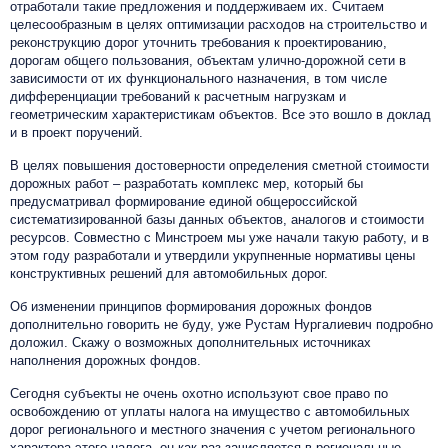
отработали такие предложения и поддерживаем их. Считаем
целесообразным в целях оптимизации расходов на строительство и
реконструкцию дорог уточнить требования к проектированию,
дорогам общего пользования, объектам улично-дорожной сети в
зависимости от их функционального назначения, в том числе
дифференциации требований к расчетным нагрузкам и
геометрическим характеристикам объектов. Все это вошло в доклад
и в проект поручений.
В целях повышения достоверности определения сметной стоимости
дорожных работ – разработать комплекс мер, который бы
предусматривал формирование единой общероссийской
систематизированной базы данных объектов, аналогов и стоимости
ресурсов. Совместно с Минстроем мы уже начали такую работу, и в
этом году разработали и утвердили укрупненные нормативы цены
конструктивных решений для автомобильных дорог.
Об изменении принципов формирования дорожных фондов
дополнительно говорить не буду, уже Рустам Нургалиевич подробно
доложил. Скажу о возможных дополнительных источниках
наполнения дорожных фондов.
Сегодня субъекты не очень охотно используют свое право по
освобождению от уплаты налога на имущество с автомобильных
дорог регионального и местного значения с учетом регионального
характера этого налога, он как раз зачисляется в региональные