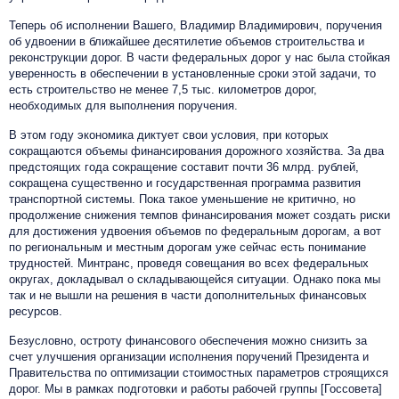
Теперь об исполнении Вашего, Владимир Владимирович, поручения
об удвоении в ближайшее десятилетие объемов строительства и
реконструкции дорог. В части федеральных дорог у нас была стойкая
уверенность в обеспечении в установленные сроки этой задачи, то
есть строительство не менее 7,5 тыс. километров дорог,
необходимых для выполнения поручения.
В этом году экономика диктует свои условия, при которых
сокращаются объемы финансирования дорожного хозяйства. За два
предстоящих года сокращение составит почти 36 млрд. рублей,
сокращена существенно и государственная программа развития
транспортной системы. Пока такое уменьшение не критично, но
продолжение снижения темпов финансирования может создать риски
для достижения удвоения объемов по федеральным дорогам, а вот
по региональным и местным дорогам уже сейчас есть понимание
трудностей. Минтранс, проведя совещания во всех федеральных
округах, докладывал о складывающейся ситуации. Однако пока мы
так и не вышли на решения в части дополнительных финансовых
ресурсов.
Безусловно, остроту финансового обеспечения можно снизить за
счет улучшения организации исполнения поручений Президента и
Правительства по оптимизации стоимостных параметров строящихся
дорог. Мы в рамках подготовки и работы рабочей группы [Госсовета]