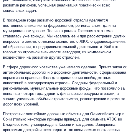
развитие регионов, успешная реализация практически всех
социальных задач.
В последние годы развитию дорожной отрасли уделяется
постоянное внимание на федеральном, региональном, да и на
муниципальном уровне. Только в рамках Госсовета эта тема
ставилась уже трижды. Мы касались её и при рассмотрении других
вопросов: о земле, о лесном хозяйстве, о ЖКХ, о здравоохранении,
об образовании, о предпринимательской деятельности. Всё это
говорит об огромной значимости автодорог, их комплексном
воздействии на развитие других отраслей.
В сфере дорожного хозяйства уже немало сделано. Принят закон об
автомобильных дорогах и о дорожной деятельности, сформирована
нормативно-правовая база для привлечения внебюджетных
инвестиций в автодорожную отрасль. Созданы федеральный и
региональные, муниципальные дорожные фонды, что позволило за
неполных четыре года удвоить финансовые ресурсы отрасли, а
значит, увеличить объёмы строительства, реконструкции и ремонта
дорог всех уровней.
Построены сложнейшие дорожные объекты для Олимпийских игр в
Сочи (только некоторые примеры приведу), для саммита АТЭС во
Владивостоке, универсиады в Казани и так далее. Завершена
программа достройки шестнадцати так называемых внеклассных