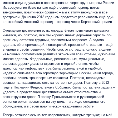
мостов индивидуального проектирования через крупные реки России.
Их сооружение было начато ещё в советский период, потом
заморожено, практически брошено – мы к этому вернулись и всё
достроили. До конца 2018 года нам предстоит реализовать ещё один
сложнейший мостовой переход – переход через Керченский пролив.
Очевидные достижения есть, определённая позитивная динамика
имеется, но, повторю, все мы хорошо знаем: дорожная отрасль по-
прежнему остаётся трудным, проблемным вопросом. А задача
сделать её опережающей, новаторской, прорывной отраслью – ещё
впереди в своём решении. Чтобы она, эта отрасль, служила одним
из мощных локомотивов развития экономики всей страны, нужно ещё
многое сделать. Федеральные, региональные, муниципальные,
сельские дороги должны строиться в единой логике, чтобы
транспортная инфраструктура была рациональной и удобной,
надёжно связывала всю огромную территорию России, наши города,
посёлки, общим транспортным каркасом. Повторю, необходимо
расширять, наращивать сеть качественных дорог. Поэтому в 2012
году в Послании Федеральному Собранию была поставлена задача –
удвоить в предстоящее десятилетие объём строительства и
реконструкции дорог. Я прошу Правительство и руководителей
регионов ориентироваться на эту цель – и в ходе сегодняшнего
обсуждения, и в своей практической ежедневной работе.
Теперь остановлюсь на тех направлениях, которые требуют, на мой