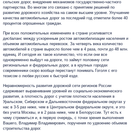
сельских дорог, внедрение механизмов государственно-частного
партнерства. Во многом это связано с принятием решений по
развитию дорожного хозяйства на самом высшем уровне. Улучшение
качества автомобильных дорог за последний год отметили более 40
процентов опрошенных граждан.
При всех положительных изменениях в стране усиливается
дисбаланс между ускоренным ростом автомобилизации населения и
объемом автомобильных перевозок. За четверть века количество
автомобилей в стране выросло более чем в 4 раза, почти до 48 млн.
единиц. И сегодня их такое количество, что если они все
одновременно выйдут на дороги, то займут половину сети
региональных и федеральных дорог, а в крупных городах
современники скоро вообще перестанут понимать Гоголя с его
тезисом о любви русских к быстрой езде.
Неравномерность развития дорожной сети регионов России
сдерживает выравнивание уровней их социально-экономического
развития, а плотность дорог с учетом плотности населения в
Уральском, Сибирском и Дальневосточном федеральном округах у
нас в 3-5 раз ниже, чем в Центральном федеральном округе, и это
без учета Москвы, и в 2 раза ниже, чем в Белоруссии. Тут есть к
чему стремиться и, в первую очередь, с точки зрения выполнения
Вашего, Владимир Владимирович, поручения по удвоению объемов
строительства дорог.