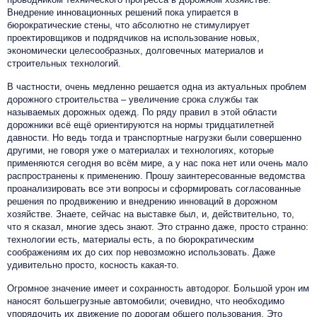
Внедрение инновационных решений пока упирается в
бюрократические стены, что абсолютно не стимулирует
проектировщиков и подрядчиков на использование новых,
экономически целесообразных, долговечных материалов и
строительных технологий.
В частности, очень медленно решается одна из актуальных проблем
дорожного строительства – увеличение срока службы так
называемых дорожных одежд. По ряду правил в этой области
дорожники всё ещё ориентируются на нормы тридцатилетней
давности. Но ведь тогда и транспортные нагрузки были совершенно
другими, не говоря уже о материалах и технологиях, которые
применяются сегодня во всём мире, а у нас пока нет или очень мало
распространены к применению. Прошу заинтересованные ведомства
проанализировать все эти вопросы и сформировать согласованные
решения по продвижению и внедрению инноваций в дорожном
хозяйстве. Знаете, сейчас на выставке был, и, действительно, то,
что я сказал, многие здесь знают. Это странно даже, просто странно:
технологии есть, материалы есть, а по бюрократическим
соображениям их до сих пор невозможно использовать. Даже
удивительно просто, косность какая-то.
Огромное значение имеет и сохранность автодорог. Большой урон им
наносят большегрузные автомобили; очевидно, что необходимо
упорядочить их движение по дорогам общего пользования. Это