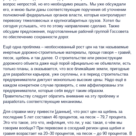
вопрос непростой, но его необходимо решать. Мы уже обсуждали
его, и мною были даны соответствующие поручения об уточнении
полномочий федеральных органов власти, которые контролируют
перевозку тяжеловесных и крупногабаритных грузов. Хотел бы
сегодня услышать, что по этому направлению сделано. Также
обсудим предложения, подготовленные рабочей группой Госсовета
по обеспечению сохранности дорог.
Ещё одна проблема – необоснованный рост цен на так называемые
инертные дорожно-строительные материалы, проще говоря – гравий,
песок, щебень и так далее. О строительстве или реконструкции
дорожного объекта даже ещё порой официально не объявляли, есть
только планы, а оказывается, что все ближайшие земли, пригодные
для разработки карьеров, уже скуплены, и в период строительства
предприниматели диктуют монопольно высокие цены. Надо ещё в
каждом конкретном случае проверять, с кем аффилированы эти
предприниматели, которые себя ведут таким образом.
Правительству следует обратить внимание на эту проблему и
разработать соответствующие механизмы.
Для справки могу привести [данные], что рост цен на щебень за
последние 5 лет составил 46 процентов, на песок – 79,7 процента.
Это что такое, это что, инфляция, что ли, у нас такая, о чём мы
говорим вообще? При перевозке в соседний регион цена щебня и
гравия возрастает на 20–30 процентов, на песок – до 90 процентов. В