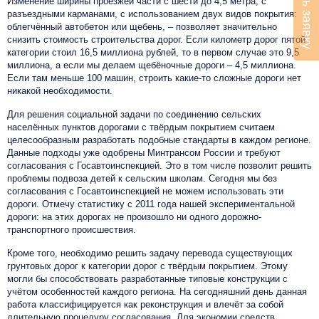
Оставить заявку
Изменение ширины проезжей части с шести до 4,5 метра, с
разъездными карманами, с использованием двух видов покрытия:
облегчённый автобетон или щебень, – позволяет значительно
снизить стоимость строительства дорог. Если километр дорог пятой
категории стоил 16,5 миллиона рублей, то в первом случае это 9,5
миллиона, а если мы делаем щебёночные дороги – 4,5 миллиона.
Если там меньше 100 машин, строить какие-то сложные дороги нет
никакой необходимости.
Для решения социальной задачи по соединению сельских
населённых пунктов дорогами с твёрдым покрытием считаем
целесообразным разработать подобные стандарты в каждом регионе.
Данные подходы уже одобрены Минтрансом России и требуют
согласования с Госавтоинспекцией. Это в том числе позволит решить
проблемы подвоза детей к сельским школам. Сегодня мы без
согласования с Госавтоинспекцией не можем использовать эти
дороги. Отмечу статистику с 2011 года нашей экспериментальной
дороги: на этих дорогах не произошло ни одного дорожно-
транспортного происшествия.
Кроме того, необходимо решить задачу перевода существующих
грунтовых дорог к категории дорог с твёрдым покрытием. Этому
могли бы способствовать разработанные типовые конструкции с
учётом особенностей каждого региона. На сегодняшний день данная
работа классифицируется как реконструкция и влечёт за собой
длительную процедуру согласования. Для экономии средств