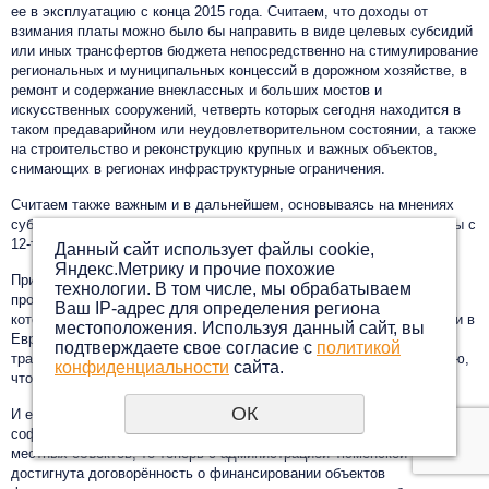
ее в эксплуатацию с конца 2015 года. Считаем, что доходы от
взимания платы можно было бы направить в виде целевых субсидий
или иных трансфертов бюджета непосредственно на стимулирование
региональных и муниципальных концессий в дорожном хозяйстве, в
ремонт и содержание внеклассных и больших мостов и
искусственных сооружений, четверть которых сегодня находится в
таком предаварийном или неудовлетворительном состоянии, а также
на строительство и реконструкцию крупных и важных объектов,
снимающих в регионах инфраструктурные ограничения.
Считаем также важным и в дальнейшем, основываясь на мнениях
субъектов, распространить действие этой системы взимания платы с
12-тонников на региональную сеть дорог.
Данный сайт использует файлы cookie,
Яндекс.Метрику и прочие похожие
При принятии решения о введении этой платы мы также серьезно
технологии. В том числе, мы обрабатываем
продвинулись в понимании необходимости компенсации ущерба,
Ваш IP-адрес для определения региона
который наносится дорогам не только тяжелыми машинами, а как и в
местоположения. Используя данный сайт, вы
Европе, они вводят аналогичную систему для взимания платы с
подтверждаете свое согласие с
политикой
транспортных средств общей массой, начиная от 3,5 тонн. Полагаю,
конфиденциальности
сайта.
что мы тоже могли проработать этот вопрос.
ОК
И ещё один момент. Если мы раньше говорили исключительно о
софинансировании из федерального бюджета региональных и
местных объектов, то теперь с администрацией Тюменской области
достигнута договорённость о финансировании объектов