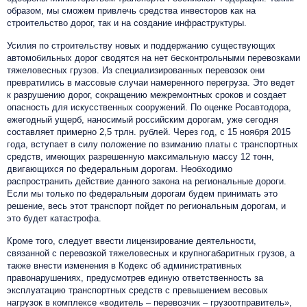
образом, мы сможем привлечь средства инвесторов как на
строительство дорог, так и на создание инфраструктуры.
Усилия по строительству новых и поддержанию существующих
автомобильных дорог сводятся на нет бесконтрольными перевозками
тяжеловесных грузов. Из специализированных перевозок они
превратились в массовые случаи намеренного перегруза. Это ведет
к разрушению дорог, сокращению межремонтных сроков и создает
опасность для искусственных сооружений. По оценке Росавтодора,
ежегодный ущерб, наносимый российским дорогам, уже сегодня
составляет примерно 2,5 трлн. рублей. Через год, с 15 ноября 2015
года, вступает в силу положение по взиманию платы с транспортных
средств, имеющих разрешенную максимальную массу 12 тонн,
двигающихся по федеральным дорогам. Необходимо
распространить действие данного закона на региональные дороги.
Если мы только по федеральным дорогам будем принимать это
решение, весь этот транспорт пойдет по региональным дорогам, и
это будет катастрофа.
Кроме того, следует ввести лицензирование деятельности,
связанной с перевозкой тяжеловесных и крупногабаритных грузов, а
также внести изменения в Кодекс об административных
правонарушениях, предусмотрев единую ответственность за
эксплуатацию транспортных средств с превышением весовых
нагрузок в комплексе «водитель – перевозчик – грузоотправитель»,