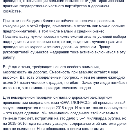
прецедент, открывающий большие возможности для тиражирования
практики государственно-частного партнёрства в дорожном
хозяйстве.
При этом необходимо более настойчиво и энергично развивать
конкуренцию в этой сфере, привлекать в отрасль как можно больше
предпринимателей, в том числе малый и средний бизнес.
Правительству нужно провести комплексный анализ условий выбора
подрядчиков и заключения контрактов, выделить лучшие практики
проведения конкурсов и рекомендовать их регионам. Прошу
руководителей субъектов Федерации тоже активно включиться в эту
работу.
Ещё одна тема, требующая нашего особого внимания, –
безопасность на дорогах. Смертность при авариях остаётся ещё
высокой. Да, есть определённый прогресс, и тем не менее ежегодно
около 27 тысяч человек страдает, погибает. Зачастую люди погибают
из-за того, что помощь приходит слишком поздно.
Для немедленной передачи сигнала о дорожно-транспортном
происшествии создана система «ЭРА-ГЛОНАСС», её промышленный
запуск планируется в январе 2015 года. И это не только планируется
– это будет сделано. Мы занимались созданием этой системы в
течение трёх лет, истратили на это дело 3,5–4 миллиарда рублей, но
на 2015–2016 годы на эксплуатацию, содержание этой системы денег
пока не выделено. Но я обращаюсь к своим коллегам из