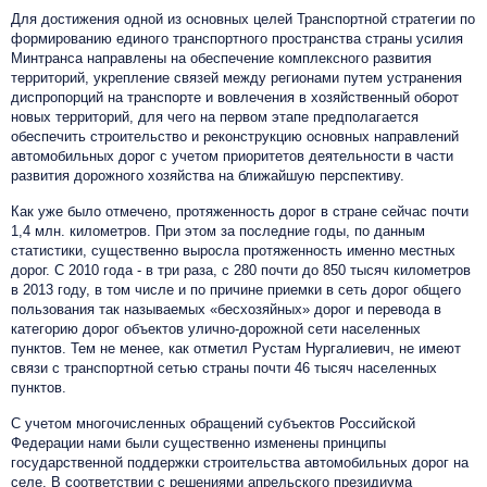
Для достижения одной из основных целей Транспортной стратегии по
формированию единого транспортного пространства страны усилия
Минтранса направлены на обеспечение комплексного развития
территорий, укрепление связей между регионами путем устранения
диспропорций на транспорте и вовлечения в хозяйственный оборот
новых территорий, для чего на первом этапе предполагается
обеспечить строительство и реконструкцию основных направлений
автомобильных дорог с учетом приоритетов деятельности в части
развития дорожного хозяйства на ближайшую перспективу.
Как уже было отмечено, протяженность дорог в стране сейчас почти
1,4 млн. километров. При этом за последние годы, по данным
статистики, существенно выросла протяженность именно местных
дорог. С 2010 года - в три раза, с 280 почти до 850 тысяч километров
в 2013 году, в том числе и по причине приемки в сеть дорог общего
пользования так называемых «бесхозяйных» дорог и перевода в
категорию дорог объектов улично-дорожной сети населенных
пунктов. Тем не менее, как отметил Рустам Нургалиевич, не имеют
связи с транспортной сетью страны почти 46 тысяч населенных
пунктов.
С учетом многочисленных обращений субъектов Российской
Федерации нами были существенно изменены принципы
государственной поддержки строительства автомобильных дорог на
селе. В соответствии с решениями апрельского президиума