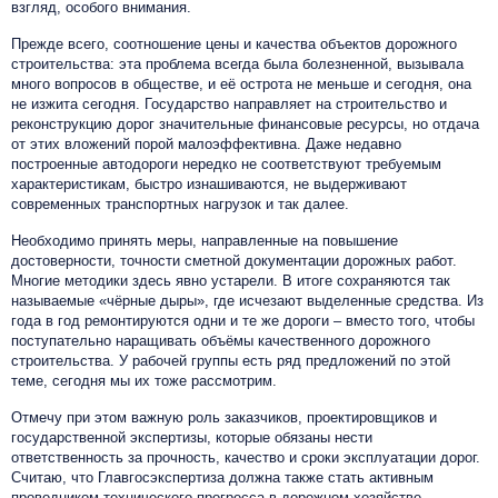
взгляд, особого внимания.
Прежде всего, соотношение цены и качества объектов дорожного
строительства: эта проблема всегда была болезненной, вызывала
много вопросов в обществе, и её острота не меньше и сегодня, она
не изжита сегодня. Государство направляет на строительство и
реконструкцию дорог значительные финансовые ресурсы, но отдача
от этих вложений порой малоэффективна. Даже недавно
построенные автодороги нередко не соответствуют требуемым
характеристикам, быстро изнашиваются, не выдерживают
современных транспортных нагрузок и так далее.
Необходимо принять меры, направленные на повышение
достоверности, точности сметной документации дорожных работ.
Многие методики здесь явно устарели. В итоге сохраняются так
называемые «чёрные дыры», где исчезают выделенные средства. Из
года в год ремонтируются одни и те же дороги – вместо того, чтобы
поступательно наращивать объёмы качественного дорожного
строительства. У рабочей группы есть ряд предложений по этой
теме, сегодня мы их тоже рассмотрим.
Отмечу при этом важную роль заказчиков, проектировщиков и
государственной экспертизы, которые обязаны нести
ответственность за прочность, качество и сроки эксплуатации дорог.
Считаю, что Главгосэкспертиза должна также стать активным
проводником технического прогресса в дорожном хозяйстве.