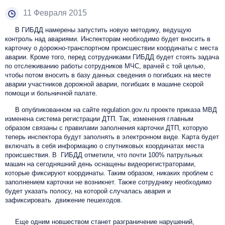
11 Февраля 2015
В ГИБДД намерены запустить новую методику, ведущую
контроль над авариями. Инспекторам необходимо будет вносить в
карточку о дорожно-транспортном происшествии координаты с места
аварии. Кроме того, перед сотрудниками ГИБДД будет стоять задача
по отслеживанию работы сотрудников МЧС, врачей с той целью,
чтобы потом вносить в базу данных сведения о погибших на месте
аварии участников дорожной аварии, погибших в машине скорой
помощи и больничной палате.
В опубликованном на сайте regulation.gov.ru проекте приказа МВД
изменена система регистрации ДТП. Так, изменения главным
образом связаны с правилами заполнения карточки ДТП, которую
теперь инспектора будут заполнять в электронном виде. Карта будет
включать в себя информацию о спутниковых координатах места
происшествия. В ГИБДД отметили, что почти 100% патрульных
машин на сегодняшний день оснащены видеорегистраторами,
которые фиксируют координаты. Таким образом, никаких проблем с
заполнением карточки не возникнет. Также сотруднику необходимо
будет указать полосу, на которой случалась авария и
зафиксировать движение пешеходов.
Еще одним новшеством станет разграничение нарушений,