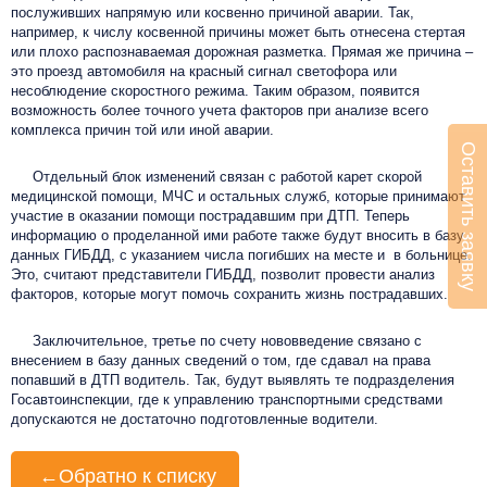
послуживших напрямую или косвенно причиной аварии. Так,
например, к числу косвенной причины может быть отнесена стертая
или плохо распознаваемая дорожная разметка. Прямая же причина –
это проезд автомобиля на красный сигнал светофора или
несоблюдение скоростного режима. Таким образом, появится
возможность более точного учета факторов при анализе всего
комплекса причин той или иной аварии.
Оставить заявку
Отдельный блок изменений связан с работой карет скорой
медицинской помощи, МЧС и остальных служб, которые принимают
участие в оказании помощи пострадавшим при ДТП. Теперь
информацию о проделанной ими работе также будут вносить в базу
данных ГИБДД, с указанием числа погибших на месте и в больнице.
Это, считают представители ГИБДД, позволит провести анализ
факторов, которые могут помочь сохранить жизнь пострадавших.
Заключительное, третье по счету нововведение связано с
внесением в базу данных сведений о том, где сдавал на права
попавший в ДТП водитель. Так, будут выявлять те подразделения
Госавтоинспекции, где к управлению транспортными средствами
допускаются не достаточно подготовленные водители.
←
Обратно к списку