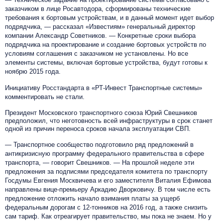
заказчиком в лице Росавтодора, сформированы технические
требования к бортовым устройствам, и в данный момент идет выбор
подрядчика, — рассказал «Известиям» генеральный директор
компании Александр Советников. — Конкретные сроки выбора
подрядчика на проектирование и создание бортовых устройств по
условиям соглашения с заказчиком не установлены. Но все
элементы системы, включая бортовые устройства, будут готовы к
ноябрю 2015 года.
Инициативу Росстандарта в «РТ-Инвест
Транспортные системы
»
комментировать не стали.
Президент Московского транспортного союза Юрий Свешников
предположил, что неготовность всей инфраструктуры в срок станет
одной из причин переноса сроков начала эксплуатации СВП.
— Транспортное сообщество подготовило ряд предложений в
антикризисную программу федерального правительства в сфере
транспорта, — говорит Свешников. — На прошлой неделе эти
предложения за подписями председателя комитета по транспорту
Госдумы Евгения Москвичева и его заместителя Виталия Ефимова
направлены вице-премьеру Аркадию Дворковичу. В том числе есть
предложение отложить начало взимания платы за ущерб
федеральным дорогам с 12-тонников на 2016 год, а также снизить
сам тариф. Как отреагирует правительство, мы пока не знаем. Но у