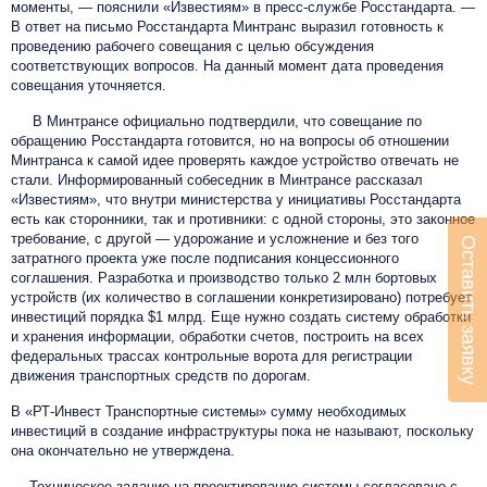
моменты, — пояснили «Известиям» в пресс-службе Росстандарта. —
В ответ на письмо Росстандарта Минтранс выразил готовность к
проведению рабочего совещания с целью обсуждения
соответствующих вопросов. На данный момент дата проведения
совещания уточняется.
В Минтрансе официально подтвердили, что совещание по
обращению Росстандарта готовится, но на вопросы об отношении
Минтранса к самой идее проверять каждое устройство отвечать не
стали. Информированный собеседник в Минтрансе рассказал
«Известиям», что внутри министерства у инициативы Росстандарта
есть как сторонники, так и противники: с одной стороны, это законное
требование, с другой — удорожание и усложнение и без того
Оставить заявку
затратного проекта уже после подписания концессионного
соглашения. Разработка и производство только 2 млн бортовых
устройств (их количество в соглашении конкретизировано) потребует
инвестиций порядка $1 млрд. Еще нужно создать систему обработки
и хранения информации, обработки счетов, построить на всех
федеральных трассах контрольные ворота для регистрации
движения транспортных средств по дорогам.
В «РТ-Инвест
Транспортные системы
» сумму необходимых
инвестиций в создание инфраструктуры пока не называют, поскольку
она окончательно не утверждена.
— Техническое задание на проектирование системы согласовано с