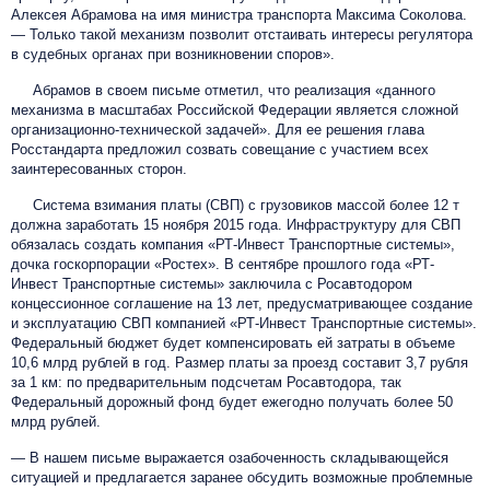
Алексея Абрамова на имя министра транспорта Максима Соколова.
— Только такой механизм позволит отстаивать интересы регулятора
в судебных органах при возникновении споров».
Абрамов в своем письме отметил, что реализация «данного
механизма в масштабах Российской Федерации является сложной
организационно-технической задачей». Для ее решения глава
Росстандарта предложил созвать совещание с участием всех
заинтересованных сторон.
Система взимания платы (СВП) с грузовиков массой более 12 т
должна заработать 15 ноября 2015 года. Инфраструктуру для СВП
обязалась создать компания «РТ-Инвест Транспортные системы»,
дочка госкорпорации «Ростех». В сентябре прошлого года «РТ-
Инвест Транспортные системы» заключила с Росавтодором
концессионное соглашение на 13 лет, предусматривающее создание
и эксплуатацию СВП компанией «РТ-Инвест
Транспортные системы
».
Федеральный бюджет будет компенсировать ей затраты в объеме
10,6 млрд рублей в год. Размер платы за проезд составит 3,7 рубля
за 1 км: по предварительным подсчетам Росавтодора, так
Федеральный дорожный фонд будет ежегодно получать более 50
млрд рублей.
— В нашем письме выражается озабоченность складывающейся
ситуацией и предлагается заранее обсудить возможные проблемные