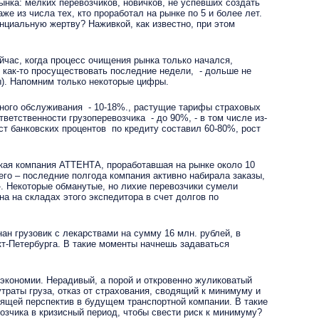
нка: мелких перевозчиков, новичков, не успевших создать
 из числа тех, кто проработал на рынке по 5 и более лет.
енциальную жертву? Наживкой, как известно, при этом
час, когда процесс очищения рынка только начался,
 как-то просуществовать последние недели, - дольше не
ы). Напомним только некоторые цифры.
ного обслуживания - 10-18%., растущие тарифы страховых
тственности грузоперевозчика - до 90%, - в том числе из-
ст банковских процентов по кредиту составил 60-80%, рост
ская компания АТТЕНТА, проработавшая на рынке около 10
чего – последние полгода компания активно набирала заказы,
. Некоторые обманутые, но лихие перевозчики сумели
а на складах этого экспедитора в счет долгов по
 грузовик с лекарствами на сумму 16 млн. рублей, в
кт-Петербурга. В такие моменты начнешь задаваться
 экономии. Нерадивый, а порой и откровенно жуликоватый
траты груза, отказ от страхования, сводящий к минимуму и
идящей перспектив в будущем транспортной компании.
В такие
зчика в кризисный период, чтобы свести риск к минимуму?