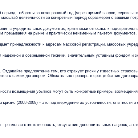
 период, обороты за позапрошлый год (через прямой запрос, сервисы п
 масштаб деятельности за конкретный период соразмерен с вашими потр
нения в учредительных документах, критически относясь к подозритель
ом пребывания на рынке и практически неизменным пакетом документов.
едмет принадлежности к адресам массовой регистрации, массовых учред
м надежной и современной техники, значительным уставным фондом и з
 Отдавайте предпочтение тем, кто страхует риски у известных страховы
тся с самим договором. Обязательно проверьте срок действия договора
ьности возмещения убытков могут быть конкретные примеры возмещения
кризис (2008-2009) – это подтверждение их устойчивости, опытности и 
 – реальная ответственность, отсутствие дополнительных наценок, а та