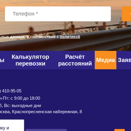
ьных данных, в соответствии с
политикой
Калькулятор
Расчёт
фы
Медиа
Зая
перевозки
расстояний
) 410-95-05
-Пт: с 9:00 до 18:00
б, Вс: выходные дни
сква, Краснопресненская набережная, 8
ку и