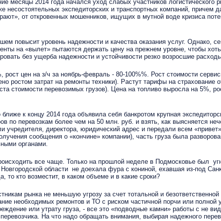
 месяцы 2014 года начался уход слабых участников логистического ры
 несостоятельных экспедиторских и транспортных компаний, причем даже
ирают», от откровенных мошенников, ищущих в мутной воде кризиса пот
м повысит уровень надежности и качества оказания услуг. Однако, сей
енты на «вылет» пытаются держать цену на прежнем уровне, чтобы хоть
ровать без ущерба надежности и устойчивости резко возросшие расход
ост цен на з/ч за ноябрь-февраль - 80-100%%. Рост стоимости сервис
остом затрат на ремонты техники). Растут тарифы на страхование отве
ста стоимости перевозимых грузов). Цена на топливо выросла на 5%, ро
ближе к концу 2014 года объявила себя банкротом крупная экспедитор
ров по перевозкам более чем на 50 млн. руб. и взять, как выясняется не
и учредителя, директора, юридический адрес и передали всем «привет»
олучения сообщения о «кончине» компании), часть груза была разворован
ьными органами.
сходить все чаще. Только на прошлой неделе в Подмосковье был угнан
Новгородской области не доехала фура с кониной, ехавшая из-под Сан
, то кто возместит, в каком объеме и в какие сроки?
стникам рынка не меньшую угрозу за счет тотальной и безответственной
ание необходимых ремонтов и ТО с риском частичной порчи или полной у
еждение или утрату груза, - все это «подводные камни» работы с не в
еревозчика. На что надо обращать внимания, выбирая надежного перево