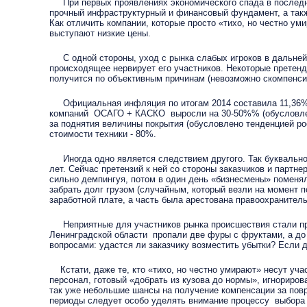
При первых проявлениях экономического спада в последние
прочный инфраструктурный и финансовый фундамент, а также
Как отличить компании, которые просто «тихо, но честно ум
выступают низкие цены.
С одной стороны, уход с рынка слабых игроков в дальнейше
происходящее нервирует его участников. Некоторые претенд
получится по объективным причинам (невозможно скомпенси
Официальная инфляция по итогам 2014 составила 11,36%, р
компаний ОСАГО + КАСКО выросли на 30-50%% (обусловлено р
за поднятия величины покрытия (обусловлено тенденцией ро
стоимости техники - 80%.
Иногда одно является следствием другого. Так буквально 
лет. Сейчас претензий к ней со стороны заказчиков и партне
сильно демпингуя, потом в один день «бизнесмены» поменял
забрать долг грузом (случайным, который везли на момент п
заработной плате, а часть была арестована правоохранител
Неприятные для участников рынка происшествия стали прои
Ленинградской области пропали две фуры с фруктами, а до 
вопросами: удастся ли заказчику возместить убытки? Если да
Кстати, даже те, кто «тихо, но честно умирают» несут уча
персонал, готовый «добрать из кузова до нормы», игнориров
так уже небольшие шансы на получение компенсации за повр
периоды следует особо уделять внимание процессу выбора п