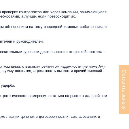
о проверке контрагентов или через компании, занимающиеся
ебностями, а лучше, если превосходит их.
ным объяснениям на тему очередной «смены» собственника и
ителей и руководителей.
начительным уровнем деятельности с отсрочкой платежа -
х компаний, с высоким рейтингом надежности (не ниже А+).
, сумму покрытия, агрегатность выплат и прочий «мелкий
Оставить заявку
 ущерба.
стратегического намерения остаться на рынке в дальнейшем.
кже лишних цепочек в договоренностях, согласованиях и