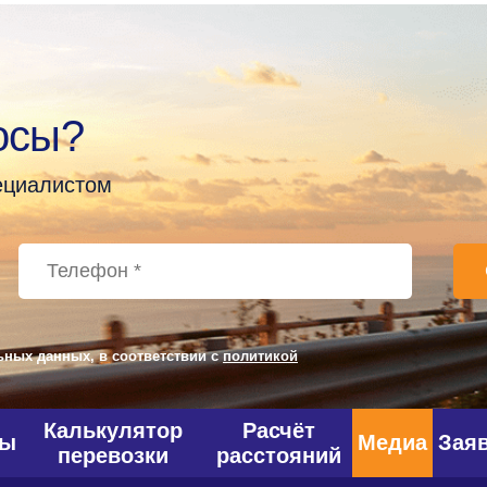
осы?
пециалистом
ьных данных, в соответствии с
политикой
Калькулятор
Расчёт
фы
Медиа
Зая
перевозки
расстояний