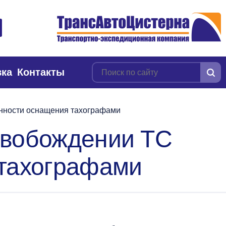
вка
Контакты
анности оснащения тахографами
свобождении ТС
 тахографами