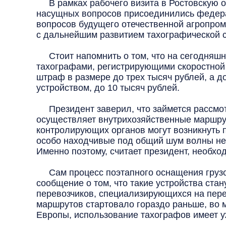
В рамках рабочего визита в Ростовскую об
насущных вопросов присоединились федера
вопросов будущего отечественной агропром
с дальнейшим развитием тахографической с
Стоит напомнить о том, что на сегодняшн
тахографами, регистрирующими скоростной 
штраф в размере до трех тысяч рублей, а 
устройством, до 10 тысяч рублей.
Президент заверил, что займется рассмотр
осуществляет внутрихозяйственные маршруты
контролирующих органов могут возникнуть п
особо находчивые под общий шум волны не 
Именно поэтому, считает президент, необхо
Сам процесс поэтапного оснащения грузово
сообщение о том, что такие устройства ста
перевозчиков, специализирующихся на пере
маршрутов стартовало гораздо раньше, во 
Европы, использование тахографов имеет 