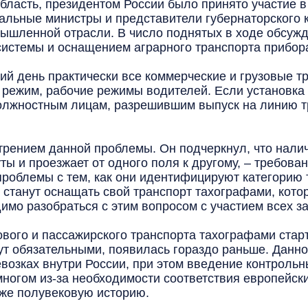
ласть, президентом России было принято участие в
льные министры и представители губернаторского 
ышленной отрасли. В число поднятых в ходе обсуж
истемы и оснащением аграрного транспорта прибора
ий день практически все коммерческие и грузовые 
режим, рабочие режимы водителей. Если установка 
должностным лицам, разрешившим выпуск на линию т
ением данной проблемы. Он подчеркнул, что налич
 и проезжает от одного поля к другому, – требован
роблемы с тем, как они идентифицируют категорию 
станут оснащать свой транспорт тахографами, котор
димо разобраться с этим вопросом с участием всех з
го и пассажирского транспорта тахографами старто
нут обязательными, появилась гораздо раньше. Дан
возках внутри России, при этом введение контроль
многом из-за необходимости соответствия европейск
уже полувековую историю.