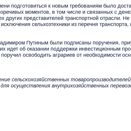
ени подготовиться к новым требованиям было достат
оречивых моментов, в том числе и связанных с ден
сех других представителей транспортной отрасли. Не
сключения сельхозтехники из перечня транспорта,
адимиром Путиным были подписаны поручения, приу
них идет об оказании поддержки инвестиционным про
т поручил освободить аграриев от необходимости ос
дение сельскохозяйственных товаропроизводителе
для осуществления внутрихозяйственных перевозок.