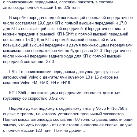
с понижающими передачами, способен работать в составе
автопоезда полной массой 1 до 325 тонн
В коробке передач с одной понижающей передачей передаточное
число составляет 19,0 для КП с прямой высшей передачей и 17,0
для КП с повышающей высшей передачей. (Передаточное число
нижней передачи в обычной КП I-Shift с прямой высшей передачей
составляет 15,0.) Для КП с прямой высшей передачей или с
повышающей высшей передачей и двумя понижающими передачами
максимальное передаточное число будет равно 32,0. Передаточное
число нижней передачи заднего хода для КП с прямой высшей
передачей составляет 37,0.
I-Shift с понижающими передачами доступна для грузовых
автомобилей Volvo с двигателями объемом 13 и 16 литров на
моделях Volvo FM, FMX, FH и FH16.
КП I-Shift с понижающими передачами позволяет двигаться
грузовику со скоростью 0,5-2 км/ч
Недолго думая подхожу к седельному тягачу Volvo FH16.750 в
сцепке с тралом, на котором установлен гусеничный экскаватор.
Полная масса автопоезда составляет 80 тонн. Справедливости ради
замечу, что чуть поодаль от него стояла аналогичная сцепка, но уже
с полной массой 120 тонн. Ноги не дошли…