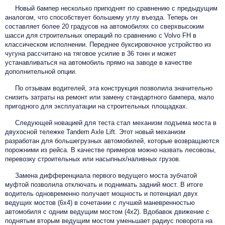
Новый бампер несколько приподнят по сравнению с предыдущим
аналогом, что способствует большему углу въезда. Теперь он
составляет более 20 градусов на автомобилях со сверхвысоким
шасси для строительных операций по сравнению с Volvo FH в
классическом исполнении. Переднее буксировочное устройство из
чугуна рассчитано на тяговое усилие в 36 тонн и может
устанавливаться на автомобиль прямо на заводе в качестве
дополнительной опции.
По отзывам водителей, эта конструкция позволила значительно
снизить затраты на ремонт или замену стандартного бампера, мало
пригодного для эксплуатации на строительных площадках.
Следующей новацией для теста стал механизм подъема моста в
двухосной тележке Tandem Axle Lift. Этот новый механизм
разработан для большегрузных автомобилей, которые возвращаются
порожними из рейса. В качестве примеров можно назвать лесовозы,
перевозку строительных или насыпных/наливных грузов.
Замена дифференциала первого ведущего моста зубчатой
муфтой позволила отключать и поднимать задний мост. В итоге
водитель одновременно получает мощность и потенциал двух
ведущих мостов (6х4) в сочетании с лучшей маневренностью
автомобиля с одним ведущим мостом (4х2). Вдобавок движение с
поднятым вторым ведущим мостом уменьшает радиус поворота на