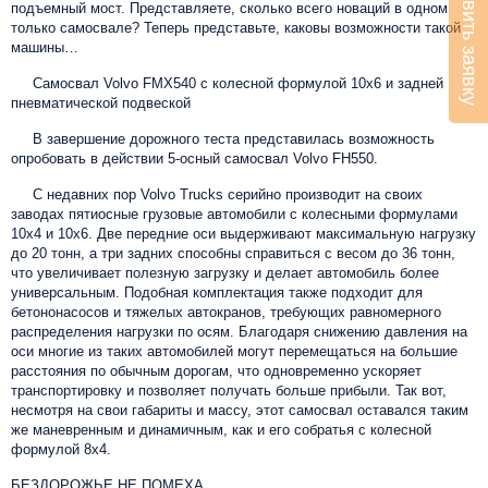
Оставить заявку
подъемный мост. Представляете, сколько всего новаций в одном
только самосвале? Теперь представьте, каковы возможности такой
машины…
Самосвал Volvo FMX540 с колесной формулой 10х6 и задней
пневматической подвеской
В завершение дорожного теста представилась возможность
опробовать в действии 5-осный самосвал Volvo FH550.
С недавних пор Volvo Trucks серийно производит на своих
заводах пятиосные грузовые автомобили с колесными формулами
10х4 и 10х6. Две передние оси выдерживают максимальную нагрузку
до 20 тонн, а три задних способны справиться с весом до 36 тонн,
что увеличивает полезную загрузку и делает автомобиль более
универсальным. Подобная комплектация также подходит для
бетононасосов и тяжелых автокранов, требующих равномерного
распределения нагрузки по осям. Благодаря снижению давления на
оси многие из таких автомобилей могут перемещаться на большие
расстояния по обычным дорогам, что одновременно ускоряет
транспортировку и позволяет получать больше прибыли. Так вот,
несмотря на свои габариты и массу, этот самосвал оставался таким
же маневренным и динамичным, как и его собратья с колесной
формулой 8х4.
БЕЗДОРОЖЬЕ НЕ ПОМЕХА