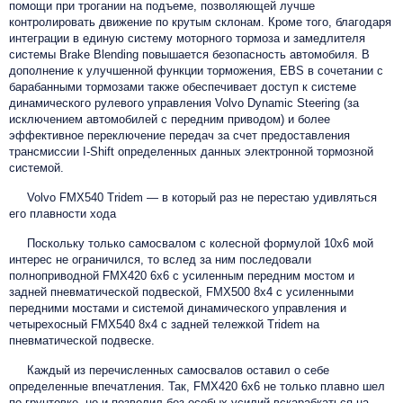
помощи при трогании на подъеме, позволяющей лучше
контролировать движение по крутым склонам. Кроме того, благодаря
интеграции в единую систему моторного тормоза и замедлителя
системы Brake Blending повышается безопасность автомобиля. В
дополнение к улучшенной функции торможения, EBS в сочетании с
барабанными тормозами также обеспечивает доступ к системе
динамического рулевого управления Volvo Dynamic Steering (за
исключением автомобилей с передним приводом) и более
эффективное переключение передач за счет предоставления
трансмиссии I-Shift определенных данных электронной тормозной
системой.
Volvo FMX540 Tridem — в который раз не перестаю удивляться
его плавности хода
Поскольку только самосвалом с колесной формулой 10х6 мой
интерес не ограничился, то вслед за ним последовали
полноприводной FMX420 6x6 с усиленным передним мостом и
задней пневматической подвеской, FMX500 8x4 с усиленными
передними мостами и системой динамического управления и
четырехосный FMX540 8x4 с задней тележкой Tridem на
пневматической подвеске.
Каждый из перечисленных самосвалов оставил о себе
определенные впечатления. Так, FMX420 6x6 не только плавно шел
по грунтовке, но и позволил без особых усилий вскарабкаться на