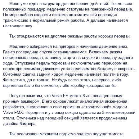
Меня уже ждет инструктор для пояснения действий. После всех
положенных процедур медленно стартуем на пониженной передаче.
По мере набора скорости система автоматически переводит
трансмиссию в нормальный режим работы. А дальше начинается
настоящее шоу.
Так отображаются на дисплее режимы работы коробки передач
Медленно взбираемся на пригорок и начинаем движение вниз.
Где-то посередине спуска останавливаемся. Включаем режим
пониженных передач, клавишу старта на спуске и передачу заднего
хода. Отпускаем педаль тормоза и исключительно перебором на
селекторе режимов движения устанавливаем необходимую скорость.
80-тонная сцепка задним ходом медленно начинает ползти в гору.
Фантастика, да и только. Не будь всего этого, наверное, либо
сцепление было бы сожжено, либо коробку «разорвало» бы.
Попутно заметим, что Volvo FH может быть оснащен новым
прочным бампером. В его основе лежит аналогичная инженерная
разработка, внедренная в свое время на «строительной» модели
Volvo FMX. Передняя и угловые секции сделаны из 3-миллиметровой
стали. Ступенька над передней секцией является продолжением
дизайна бампера.
Так реализован механизм подъема заднего ведущего моста