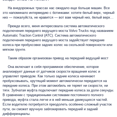
На внедорожных трассах нас ожидало еще больше машин. Все
это напоминало интермедию с ботинками: хотите белый верх, черный
низ — пожалуйста, не нравится — вот вам черный низ, белый верх…
Прежде всего, меня интересовала система автоматического
подключения переднего ведущего моста Volvo Trucks под названием
Automatic Traction Control (ATC). Система автоматического
подключения переднего ведущего моста задействует передние
колеса при пробуксовке задних колес на скользкой поверхности или
мягком грунте.
Таким образом организован привод на передний ведущий мост
Она включает в себя программное обеспечение, которое
анализирует данные от датчиков скорости вращения колес и
управляет приводом. Как только задние колеса начинают
пробуксовывать, крутящий момент автоматически передается на
передние колеса. При этом автомобиль не теряет ни скорости, ни
тяги. Зубчатая муфта подключает передние колеса за доли секунды.
В сравнении с традиционными системами постоянного полного
привода, муфта стала легче и в ней меньше движущихся частей.
Если водителю потребуется преодолеть особенно сложный участок
пути, он сможет вручную заблокировать передний и задний
дифференциалы.