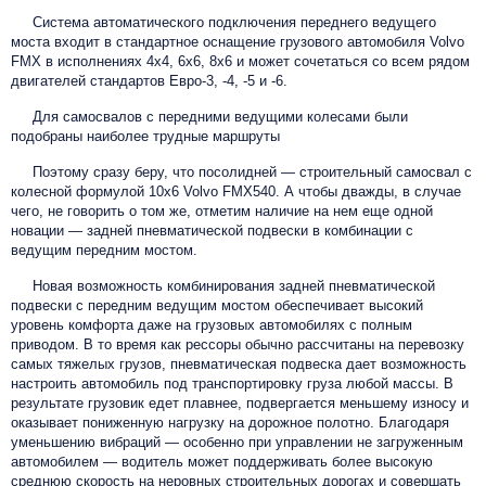
Система автоматического подключения переднего ведущего
моста входит в стандартное оснащение грузового автомобиля Volvo
FMX в исполнениях 4x4, 6x6, 8х6 и может сочетаться со всем рядом
двигателей стандартов Евро-3, -4, -5 и -6.
Для самосвалов с передними ведущими колесами были
подобраны наиболее трудные маршруты
Поэтому сразу беру, что посолидней — строительный самосвал с
колесной формулой 10х6 Volvo FMX540. А чтобы дважды, в случае
чего, не говорить о том же, отметим наличие на нем еще одной
новации — задней пневматической подвески в комбинации с
ведущим передним мостом.
Новая возможность комбинирования задней пневматической
подвески с передним ведущим мостом обеспечивает высокий
уровень комфорта даже на грузовых автомобилях с полным
приводом. В то время как рессоры обычно рассчитаны на перевозку
самых тяжелых грузов, пневматическая подвеска дает возможность
настроить автомобиль под транспортировку груза любой массы. В
результате грузовик едет плавнее, подвергается меньшему износу и
оказывает пониженную нагрузку на дорожное полотно. Благодаря
уменьшению вибраций — особенно при управлении не загруженным
автомобилем — водитель может поддерживать более высокую
среднюю скорость на неровных строительных дорогах и совершать