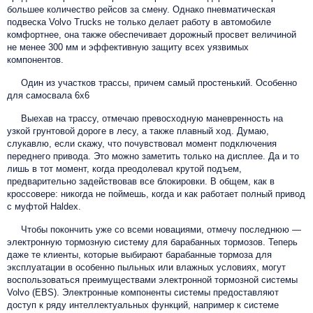
большее количество рейсов за смену. Однако пневматическая
подвеска Volvo Trucks не только делает работу в автомобиле
комфортнее, она также обеспечивает дорожный просвет величиной
не менее 300 мм и эффективную защиту всех уязвимых
компонентов.
Один из участков трассы, причем самый простенький. Особенно
для самосвала 6х6
Выехав на трассу, отмечаю превосходную маневренность на
узкой грунтовой дороге в лесу, а также плавный ход. Думаю,
слукавлю, если скажу, что почувствовал момент подключения
переднего привода. Это можно заметить только на дисплее. Да и то
лишь в тот момент, когда преодолевал крутой подъем,
предварительно задействовав все блокировки. В общем, как в
кроссовере: никогда не поймешь, когда и как работает полный привод
с муфтой Haldex.
Чтобы покончить уже со всеми новациями, отмечу последнюю —
электронную тормозную систему для барабанных тормозов. Теперь
даже те клиенты, которые выбирают барабанные тормоза для
эксплуатации в особенно пыльных или влажных условиях, могут
воспользоваться преимуществами электронной тормозной системы
Volvo (EBS). Электронные компоненты системы предоставляют
доступ к ряду интеллектуальных функций, например к системе