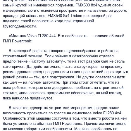
самый крутой из имеющихся подъемов. FMX500 8x4 удивил своей
маневренностью в стесненном пространстве и на извилистой дороге,
проходящей сквозь лес. FMX540 8x4 Tridem в очередной раз
подкупил своей плавностью хода при недюжинной
грузоподъемности.
«Малыш» Volvo FL280 4x4. Его особенность — наличие обычной
ГМП Powertronic
В очередной раз встал вопрос о целесообразности робота на
строительной технике. Если раньше я безоговорочно отдавал
предпочтение «чистому автомату», то на этот раз уже был не столь
категоричен. Да, действительно, часть инструкторов, по-прежнему
рекомендовали перед преодолением неких препятствий переходить в
ручной режим — так, для подстраховки. Но другие советовали идти
как шел — на полном автомате. При этом стоит отметить, что из
всех роботов, которые мне доводилось пробовать на строительной
технике, «вольвовское» программное обеспечение, на мой взгляд,
пока наиболее продвинутое.
В качестве «десерта» устроители мероприятия предоставили
возможность проехаться по трассе на самосвале Volvo FL280 4х4.
Особенность этой машины состояла в том, что вместо робота на ней
была установлена обычная ГМП Powertronic. Причем исключительно
по массово-габаритным соображениям. Машина карабкалась по