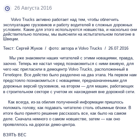
26 Августа 2016
Volvo Trucks активно работает над тем, чтобы облегчить
эксплуатацию грузовиков и работу водителей в сложных дорожных
условиях. Какие для этого используются новшества, и насколько они
действительно полезны, мы выяснили на испытательном полигоне в
Швеции.
Текст: Сергей Жуков / фото: автора и Volvo Trucks / 26.07.2016
Мы уже знакомили наших читателей с этими новациями, правда,
заочно. Теперь же настал черед познакомиться с ними вживую, для
чего нас пригласили в демоцентр Volvo Trucks, расположенный в
Гетеборге. Все действо было разделено на два этапа. На первом нам
предстояло познакомиться с новациями, предназначенными для
дорожных версий грузовиков, на втором — для машин, работающих
в строительном секторе с учетом их нахождения вне дорожной сети.
Как всегда, из-за обилия полученной информации пришлось
поломать голову, как подавать читателю столь объемные блоки. В
итоге было принято решение рассказать все, как было на самом
деле. Сначала немного о самом новшестве, затем — как оно
проявлялось на дорогах демо-центра.
ВЗЯТЬ ВЕС