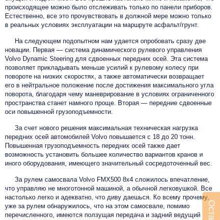
происходящее можно было отслеживать только по панели приборов.
Естественно, все это прочувствовать в должной мере можно только
в реальных условиях эксплуатации на маршруте асфальт/грунт.
На следующем подопытном нам удается опробовать сразу две
новации. Первая — система динамического рулевого управления
Volvo Dynamic Steering для сдвоенных передних осей. Эта система
позволяет прикладывать меньше усилий к рулевому колесу при
повороте на низких скоростях, а также автоматически возвращает
его в нейтральное положение после достижения максимального угла
поворота, благодаря чему маневрирование в условиях ограниченного
пространства станет намного проще. Вторая — передние сдвоенные
оси повышенной грузоподъемности.
За счет нового решения максимальная техническая нагрузка
передних осей автомобилей Volvo повышается с 18 до 20 тонн.
Повышенная грузоподъемность передних осей также дает
возможность установить большее количество вариантов кранов и
иного оборудования, имеющего значительный сосредоточенный вес.
За рулем самосвала Volvo FMX500 8x4 сложилось впечатление,
что управляю не многотонной машиной, а обычной легковушкой. Все
настолько легко и адекватно, что диву даешься. Ко всему прочему,
уже за рулем обнаружилось, что на этом самосвале, помимо
перечисленного, имеются ползущая передача и задний ведущий