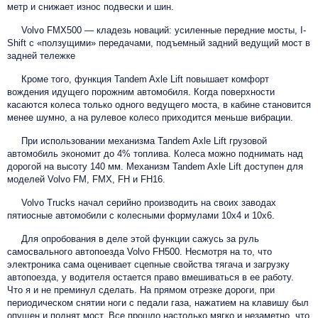
метр и снижает износ подвески и шин.
Volvo FMX500 — кладезь новаций: усиленные передние мосты, I-
Shift с «ползущими» передачами, подъемный задний ведущий мост в
задней тележке
Кроме того, функция Tandem Axle Lift повышает комфорт
вождения идущего порожним автомобиля. Когда поверхности
касаются колеса только одного ведущего моста, в кабине становится
менее шумно, а на рулевое колесо приходится меньше вибрации.
При использовании механизма Tandem Axle Lift грузовой
автомобиль экономит до 4% топлива. Колеса можно поднимать над
дорогой на высоту 140 мм. Механизм Tandem Axle Lift доступен для
моделей Volvo FM, FMX, FH и FH16.
Volvo Trucks начал серийно производить на своих заводах
пятиосные автомобили с колесными формулами 10х4 и 10х6.
Для опробования в деле этой функции сажусь за руль
самосвального автопоезда Volvo FH500. Несмотря на то, что
электроника сама оценивает сцепные свойства тягача и загрузку
автопоезда, у водителя остается право вмешиваться в ее работу.
Что я и не преминул сделать. На прямом отрезке дороги, при
периодическом снятии ноги с педали газа, нажатием на клавишу был
опущен и поднят мост. Все прошло настолько мягко и незаметно, что