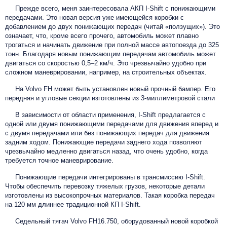
Прежде всего, меня заинтересовала АКП I-Shift с понижающими
передачами. Это новая версия уже имеющейся коробки с
добавлением до двух понижающих передач (читай «ползущих»). Это
означает, что, кроме всего прочего, автомобиль может плавно
трогаться и начинать движение при полной массе автопоезда до 325
тонн. Благодаря новым понижающим передачам автомобиль может
двигаться со скоростью 0,5–2 км/ч. Это чрезвычайно удобно при
сложном маневрировании, например, на строительных объектах.
На Volvo FH может быть установлен новый прочный бампер. Его
передняя и угловые секции изготовлены из 3-миллиметровой стали
В зависимости от области применения, I-Shift предлагается с
одной или двумя понижающими передачами для движения вперед и
с двумя передачами или без понижающих передач для движения
задним ходом. Понижающие передачи заднего хода позволяют
чрезвычайно медленно двигаться назад, что очень удобно, когда
требуется точное маневрирование.
Понижающие передачи интегрированы в трансмиссию I-Shift.
Чтобы обеспечить перевозку тяжелых грузов, некоторые детали
изготовлены из высокопрочных материалов. Такая коробка передач
на 120 мм длиннее традиционной КП I-Shift.
Седельный тягач Volvo FH16.750, оборудованный новой коробкой