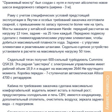
"Оранжевый монстр" был создан с нуля и получил абсолютно новое
шасси внедорожного габарита (ширина - 3 м).
Раму с учетом специфических условий предстоящей
эксплуатации в Якутии и особых требований заказчика изготовили
сварной, с превышением по запасу прочности более чем на треть.
Мосты заказали у китайской компания Hande: передний рассчитан на
нагрузку 13 тонн, задние - на 25 тонн каждый. Переднюю подвеску
сделали с пневмогидравлическими упругими элементами, чтобы
добиться максимальной плавности хода. Заднюю - с упругими
элементами и реактивными штангами. Седельно-сцепное устройство
установили в расчете на максимальную нагрузку 50 тонн.
Седельный тягач получил 600-сильный турбодизель Cummins
QSK19. Эта рядная "шестерка" c электронным управлением имеет
рабочий объем 18,9 л и выдает на максимуме 2644 Нм крутящего
момента. Коробка передач - 7-ступенчатая автоматическая Allison
Оставить заявку
4700 с ретардером.
Кабина по требованию заказчика сделана максимально
комфортабельной: водитель может встать в полный рост;
предусмотрены холодильник и печь СВЧ; имеются кондиционер,
дополнительный отопитель, очиститель воздуха; зеркала заднего
вида - с подогревом.