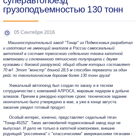
суперавтопоезд
грузоподъемностью 130 тонн
05 Сентября 2016
Машиностроительный завод "Тонар" из Подмосковья разработал
и изготовил не имеющий аналогов в России самосвальный
автопоезд в составе трехосного седельного тягача капотной
компоновки и сочлененного пятиосного полуприцепа с двумя
кузовами с боковой разгрузкой, общий объем которых составляет
70 м
3
. Этот "монстр" длиной 28,5 м способен перевезти за один
рейс по технологическим дорогам более 130 тонн груза!
Уникальный автопоезд был создан по заказу и в тесном
сотрудничестве с компанией АЛРОСА, мировым лидером в добыче
алмазов. Причем в рекордно короткие сроки: техническое задание
окончательно было утверждено в мае, а уже в конце августа
заказчик увидел готовый продукт.
Особый интерес, конечно, представляет седельный тягач
"Тонар-45252". Таких автомобилей подмосковный завод еще не
выпускал. И дело не только в капотной компоновке, внешне
роднящей "россиянина" с "классическими" американскими тягачами -