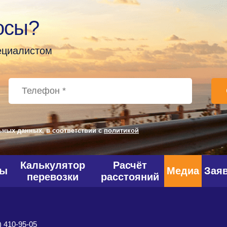
осы?
пециалистом
ьных данных, в соответствии с
политикой
Калькулятор
Расчёт
фы
Медиа
Зая
перевозки
расстояний
) 410-95-05