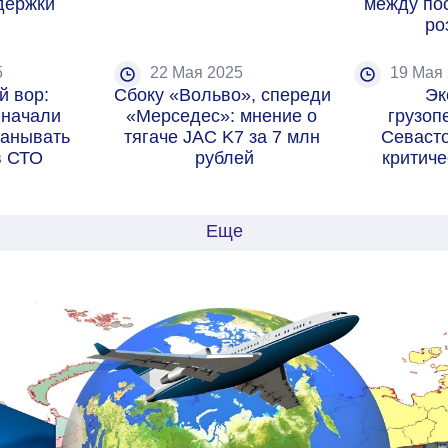
держки
между пос
ро
5
22 Мая 2025
19 Мая
 вор: 
Сбоку «Вольво», спереди 
Эк
начали 
«Мерседес»: мнение о 
грузоп
анывать 
тягаче JAC K7 за 7 млн 
Севасто
в СТО
рублей
критиче
Еще