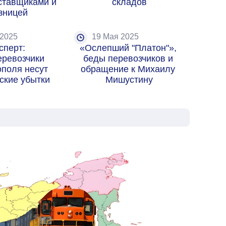
тавщиками и 
складов
зницей
 2025
19 Мая 2025
сперт: 
«Ослепший "Платон"», 
еревозчики 
беды перевозчиков и 
поля несут 
обращение к Михаилу 
ские убытки
Мишустину