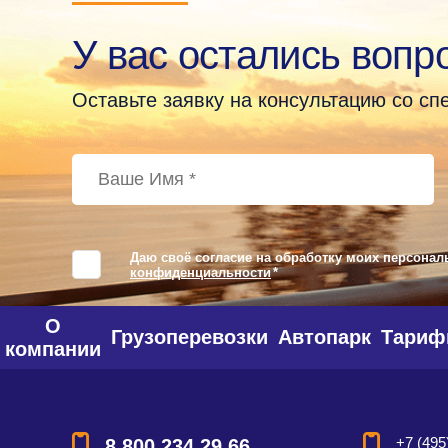
У вас остались вопр
Оставьте заявку на консультацию со с
Даю своё согласие на обработку моих персонал
конфиденциальности
*
О
Грузоперевозки
Автопарк
Тари
компании
+7 (495
8 800 234 29 66