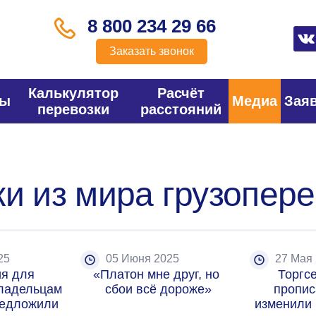
8 800 234 29 66
Заказать звонок
Калькулятор
Расчёт
фы
Медиа
Зая
перевозки
расстояний
и из мира грузопере
25
05 Июня 2025
27 Мая
я для 
«Платон мне друг, но 
Торгсе
ладельцам 
сбои всё дороже»
пропис
едложили 
изменили 