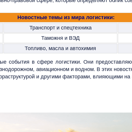
вно-правовой сфере, которые определяют облик со
Новостные темы из мира логистики:
Транспорт и спецтехника
Таможня и ВЭД
Топливо, масла и автохимия
е события в сфере логистики. Они предоставляю
знодорожном, авиационном и водном. В этих новост
нфраструктурой и другими факторами, влияющими на 