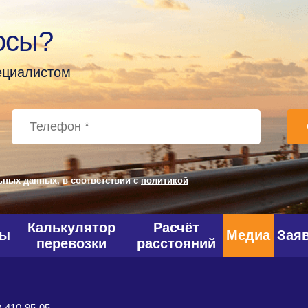
осы?
пециалистом
ьных данных, в соответствии с
политикой
Калькулятор
Расчёт
фы
Медиа
Зая
перевозки
расстояний
) 410-95-05