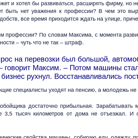
ет и хотел бы развиваться, расширять фирму, но н
т быть нет уважения к профессии? В чем это вы
добств, все время приходится ждать на улице, приче
ям профессии? По словам Максима, с момента разви
ости – чуть что не так – штраф.
прос на перевозки был большой, автомо
– говорит Максим. – Потом машины стал
у бизнес рухнул. Восстанавливались пос
ющие специалисты уходят на пенсию, а молодежь не 
обойщика достаточно прибыльная. Зарабатывать м
е 3,5 тысяч километров от дома не отъезжал. И
ические свойства машины, собираю еду, одежду, по