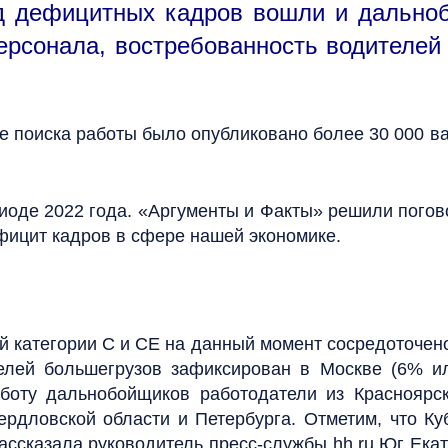
яд дефицитных кадров вошли и дально
персонала, востребованность водителе
ле поиска работы было опубликовано более 30 000 в
иоде 2022 года. «Аргументы и Факты» решили погово
ефицит кадров в сфере нашей экономике.
 категории С и СЕ на данный момент сосредоточено
телей большегрузов зафиксирован в Москве (6% ил
боту дальнобойщиков работодатели из Красноярско
ерд­ловской области и Петербурга. Отметим, что Ку
ассказала руководитель пресс-службы hh.ru Юг Ека