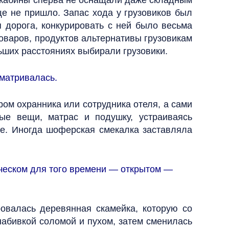
е кабины сперва не оснащали даже складным
е не пришло. Запас хода у грузовиков был
 дорога, конкурировать с ней было весьма
товаров, продуктов альтернативы грузовикам
льших расстояниях выбирали грузовики.
матривалась.
ом охранника или сотрудника отеля, а сами
е вещи, матрас и подушку, устраиваясь
ове. Иногда шоферская смекалка заставляла
ическом для того времени — открытом —
валась деревянная скамейка, которую со
набивкой соломой и пухом, затем сменилась