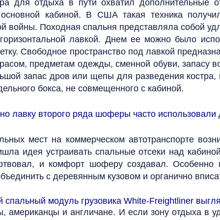
а для отдыха в пути охватил дополнительные отс
 основной кабиной. В США такая техника получил
й войны. Походная спальня представляла собой уд
 горизонтальной лавкой. Днем ее можно было исп
етку. Свободное пространство под лавкой предназна
трасом, предметам одежды, сменной обуви, запасу
льшой запас дров или щепы для разведения костра,
ельного бокса, не совмещенного с кабиной.
 но лавку второго ряда шоферы часто использовали
льных мест на коммерческом автотранспорте возн
ишла идея устраивать спальные отсеки над кабиной
ертвовал, и комфорт шоферу создавал. Особенно 
бъединить с деревянным кузовом и органично вписат
спальный модуль грузовика White-Freightliner выгл
, американцы и англичане. И если зону отдыха в 