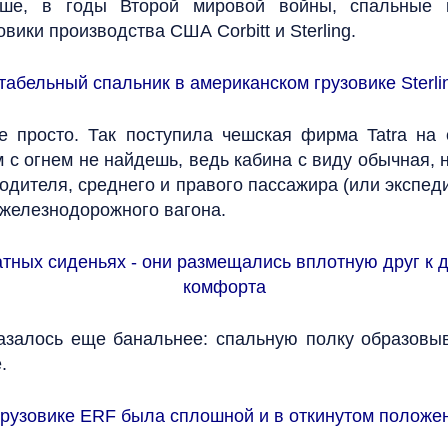
ше, в годы Второй мировой войны, спальные 
ики производства США Corbitt и Sterling.
абельный спальник в американском грузовике Sterlin
е просто. Так поступила чешская фирма Tatra на
м с огнем не найдешь, ведь кабина с виду обычная, 
дителя, среднего и правого пассажира (или экспеди
 железнодорожного вагона.
татных сиденьях - они размещались вплотную друг к 
комфорта
азалось еще банальнее: спальную полку образовы
.
грузовике ERF была сплошной и в откинутом положе