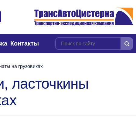
вка
Контакты
наты на грузовиках
и, ласточкины
ках