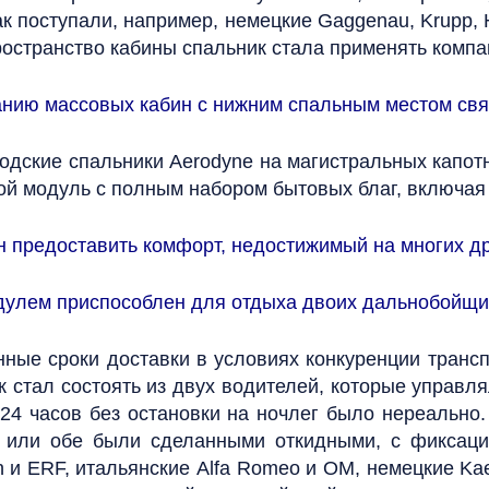
 поступали, например, немецкие Gaggenau, Krupp, 
остранство кабины спальник стала применять компа
нию массовых кабин с нижним спальным местом свя
водские спальники Aerodyne на магистральных капо
ой модуль с полным набором бытовых благ, включая 
ен предоставить комфорт, недостижимый на многих др
одулем приспособлен для отдыха двоих дальнобойщи
ные сроки доставки в условиях конкуренции трансп
ж стал состоять из двух водителей, которые управл
 24 часов без остановки на ночлег было нереально.
я) или обе были сделанными откидными, с фиксац
и ERF, итальянские Alfa Romeo и OM, немецкие Kae