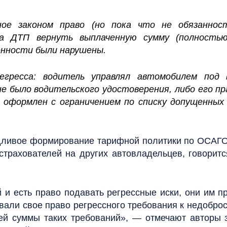
е законом право (но пока что не обязаннос
а ДТП вернуть выплаченную сумму (полностью 
нности были нарушены.
егресса: водитель управлял автомобилем под 
е было водительского удостоверения, либо его пр
 оформлен с ограничением по списку допущенных 
дливое формирование тарифной политики по ОСАГО,
трахователей на других автовладельцев, говоритс
й и есть право подавать регрессные иски, они им п
али свое право регрессного требования к недобро
щей суммы таких требований», — отмечают авторы 