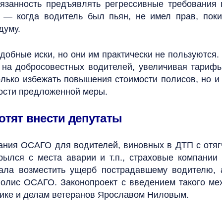
язанность предъявлять регрессивные требования
 — когда водитель был пьян, не имел прав, поки
думу.
одобные иски, но они им практически не пользуются
 на добросовестных водителей, увеличивая тариф
олько избежать повышения стоимости полисов, но 
ности предложенной меры.
отят внести депутаты
вания ОСАГО для водителей, виновных в ДТП с отяг
рылся с места аварии и т.п., страховые компании
ала возместить ущерб пострадавшему водителю, а
 полис ОСАГО. Законопроект с введением такого ме
итике и делам ветеранов Ярославом Ниловым.