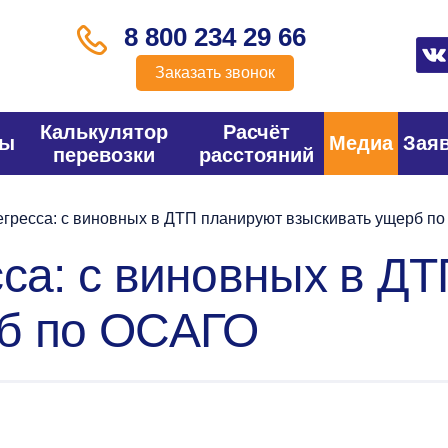
8 800 234 29 66
Заказать звонок
Калькулятор
Расчёт
фы
Медиа
Зая
перевозки
расстояний
егресса: с виновных в ДТП планируют взыскивать ущерб п
сса: с виновных в Д
рб по ОСАГО