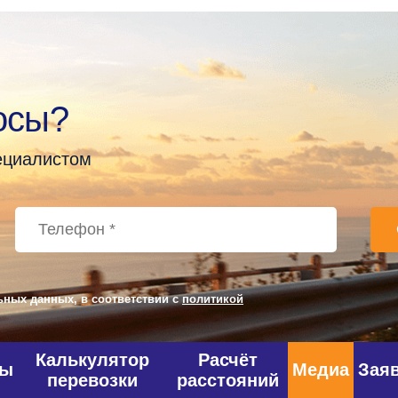
осы?
пециалистом
ьных данных, в соответствии с
политикой
Калькулятор
Расчёт
фы
Медиа
Зая
перевозки
расстояний