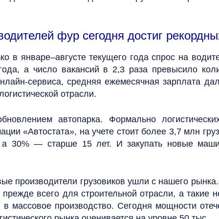
дителей фур сегодня достиг рекордных
ько в январе‒августе текущего года спрос на водит
ода, а число вакансий в 2,3 раза превысило кол
онлайн-сервиса, средняя ежемесячная зарплата да
логистической отрасли.
бновлением автопарка. Формально логистических
ции «Автостата», на учете стоит более 3,7 млн гр
, а 30% — старше 15 лет. И закупать новые маши
ые производители грузовиков ушли с нашего рынка.
, прежде всего для строительной отрасли, а такие 
я в массовое производство. Сегодня мощности оте
огистического рынка оценивается на уровне 50 тыс.