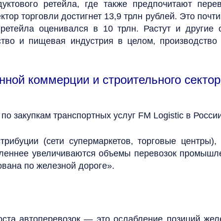
ктового ретейла, где также предпочитают перевоз
ктор торговли достигнет 13,9 трлн рублей. Это почти
 ретейла оценивался в 10 трлн. Растут и другие 
ство и пищевая индустрия в целом, производство
нной коммерции и строительного секто
о закупкам транспортных услуг FM Logistic в России
стрибуции (сети супермаркетов, торговые центры)
дленнее увеличиваются объемы перевозок промышле
ована по железной дороге».
ста автоперевозок — это ослабление позиций жел