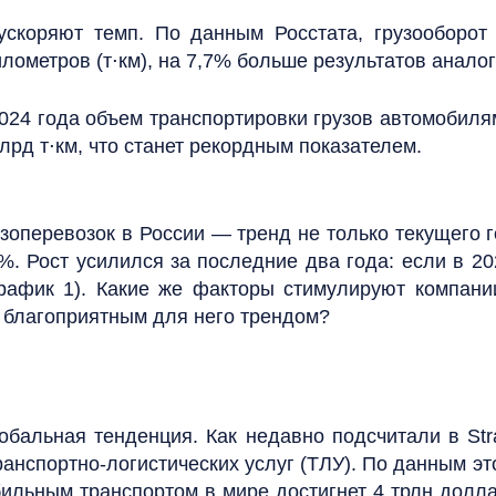
ускоряют темп. По данным Росстата, грузооборот
илометров (т⋅км), на 7,7% больше результатов анало
2024 года объем транспортировки грузов автомобиля
лрд т⋅км, что станет рекордным показателем.
зоперевозок в России — тренд не только текущего г
%. Рост усилился за последние два года: если в 20
рафик 1). Какие же факторы стимулируют компани
ы благоприятным для него трендом?
бальная тенденция. Как недавно подсчитали в Str
ранспортно-логистических услуг (ТЛУ). По данным э
бильным транспортом в мире достигнет 4 трлн дол