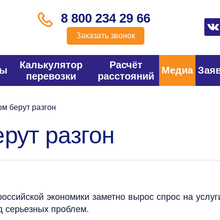
8 800 234 29 66
Заказать звонок
Калькулятор
Расчёт
фы
Медиа
Зая
перевозки
расстояний
м берут разгон
рут разгон
оссийской экономики заметно вырос спрос на услуг
д серьезных проблем.