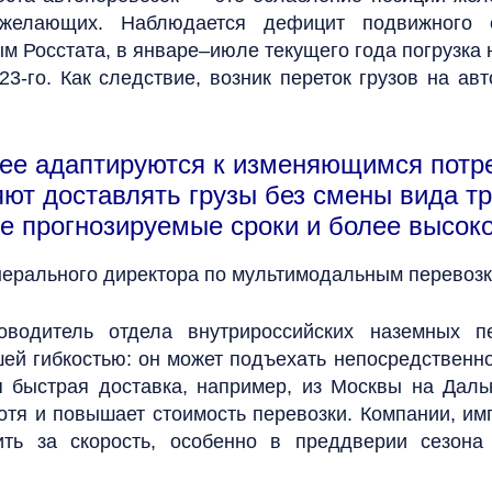
желающих. Наблюдается дефицит подвижного с
ым Росстата, в январе‒июле текущего года погрузка
3-го. Как следствие, возник переток грузов на ав
рее адаптируются к изменяющимся потр
яют доставлять грузы без смены вида т
ее прогнозируемые сроки и более высоко
ерального директора по мультимодальным перевозкам
одитель отдела внутрироссийских наземных пер
й гибкостью: он может подъехать непосредственно
 быстрая доставка, например, из Москвы на Даль
хотя и повышает стоимость перевозки. Компании, и
ить за скорость, особенно в преддверии сезона 