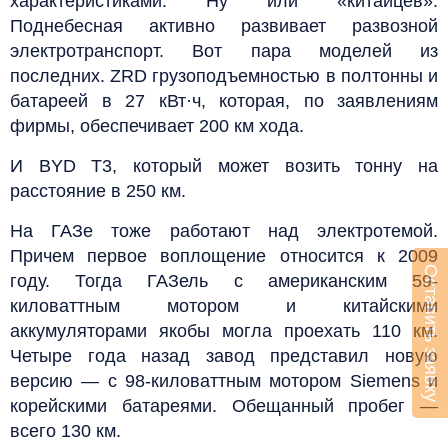
характеристиками. Ну или «китайцев».
Поднебесная активно развивает развозной
электротранспорт. Вот пара моделей из
последних. ZRD грузоподъемностью в полтонны и
батареей в 27 кВт·ч, которая, по заявлениям
фирмы, обеспечивает 200 км хода.
И BYD T3, который может возить тонну на
расстояние в 250 км.
На ГАЗе тоже работают над электротемой.
Причем первое воплощение относится к 2009
Оставить заявку
году. Тогда ГАЗель с американским 59-
киловаттным мотором и китайскими
аккумуляторами якобы могла проехать 110 км.
Четыре года назад завод представил новую
версию — с 98-киловаттным мотором Siemens и
корейскими батареями. Обещанный пробег —
всего 130 км.