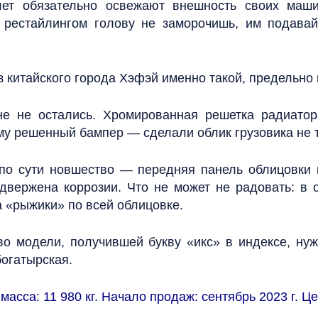
лет обязательно освежают внешность своих маш
и рестайлингом голову не заморочишь, им подавай
китайского города Хэфэй именно такой, предельно 
не не остались. Хромированная решетка радиатор
му решенный бампер — сделали облик грузовика не т
по сути новшество — передняя панель облицовки 
одвержена коррозии. Что не может не радовать: в
 «рыжики» по всей облицовке.
во модели, получившей букву «икс» в индексе, ну
богатырская.
асса: 11 980 кг. Начало продаж: сентябрь 2023 г. Цен