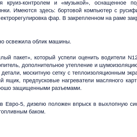
я круиз-контролем и «музыкой», оснащенное по
пинки. Имеются здесь: бортовой компьютер с руси
лектрорегулировка фар. В закрепленном на раме з
но освежила облик машины.
плый пакет», который успели оценить водители N1
опитель, дополнительное утепление и шумоизоляцию
детали, москитную сетку с теплоизоляционным экр
ый ящик, предпусковые нагреватели масляного кар
хорошо защищенными разъемами.
ов Евро-5, дизелю положен впрыск в выхлопную си
топливным баком.