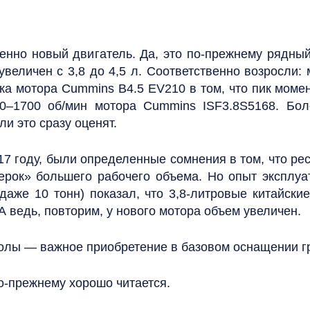
нно новый двигатель. Да, это по-прежнему рядны
величен с 3,8 до 4,5 л. Соответственно возросли:
а мотора Cummins B4.5 EV210 в том, что пик моме
0–1700 об/мин мотора Cummins ISF3.8S5168. Бол
и это сразу оценят.
17 году, были определенные сомнения в том, что р
ерок» большего рабочего объема. Но опыт эксплуат
 даже 10 тонн) показал, что 3,8‑литровые китайск
 ведь, повторим, у нового мотора объем увеличен.
олы — важное приобретение в базовом оснащении гр
о-прежнему хорошо читается.