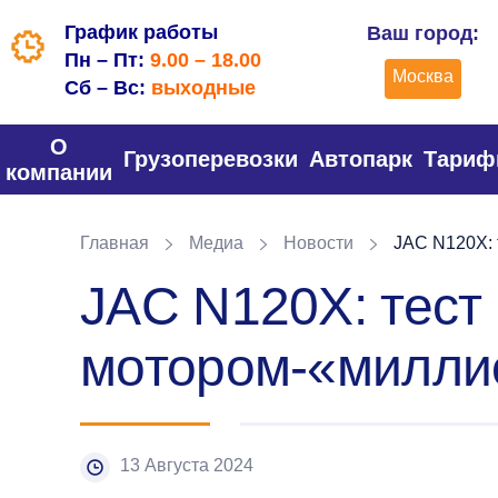
График работы
Ваш город:
Пн – Пт:
9.00 – 18.00
Москва
Сб – Вс:
выходные
О
Грузоперевозки
Автопарк
Тари
компании
Главная
Медиа
Новости
JAC N120Х: 
JAC N120Х: тест 
мотором-«милли
13 Августа 2024