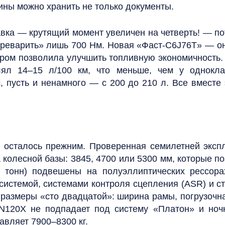
ины можно хранить не только документы.
бавка — крутящий момент увеличен на четверть! — п
ереварить» лишь 700 Нм. Новая «Фаст-C6J76T» — о
ром позволила улучшить топливную экономичность. 
лял 14–15 л/100 км, что меньше, чем у однокл
 пусть и ненамного — с 200 до 210 л. Все вместе
» осталось прежним. Проверенная семилетней эксп
 колесной базы: 3845, 4700 или 5300 мм, которые по
 тонн) подвешены на полуэллиптических рессора
системой, системами контроля сцепления (ASR) и с
 размеры «сто двадцатой»: ширина рамы, погрузочна
N120X не подпадает под систему «Платон» и ноч
авляет 7900–8300 кг.