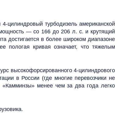
й 4‑цилиндровый турбодизель американской
 мощность — со 166 до 206 л. с. и крутящий
нта достигается в более широком диапазоне
ее пологая кривая означает, что тяжелым
есурс высокофорсированного 4‑цилиндрового
ации в России (где многие перевозчики не
ие «Камминзы» менее чем за два года легко
узовика.