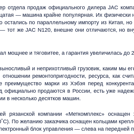
жер отдела продаж официального дилера JAC комп
цатая — машина крайне популярная. Их физически не
ino остались по параллельному импорту из Китая, н
 — тот же JAC N120, внешне они отличаются, но вну
ал мощнее и тяговитее, а гарантия увеличилась до 2
 выносливый и неприхотливый грузовик, каким мы е
 отношении ремонтопригодности, ресурса, как счит
е преимущество марки из Хэбэя перед конкурента
од официально продаются в России, есть уже надеж
ии в несколько десятков машин.
лей рязанской компании «Меткомплекс» оснащен 
10˚C). По желанию заказчика оснащен кольцами креп
лектронный блок управления — слева на передней п