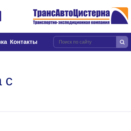
вка
Контакты
 с