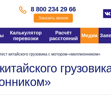
8 800 234 29 66
Заказать звонок
Калькулятор
Расчёт
фы
Медиа
Зая
перевозки
расстояний
тест китайского грузовика с мотором-«миллионником»
китайского грузовика
онником»