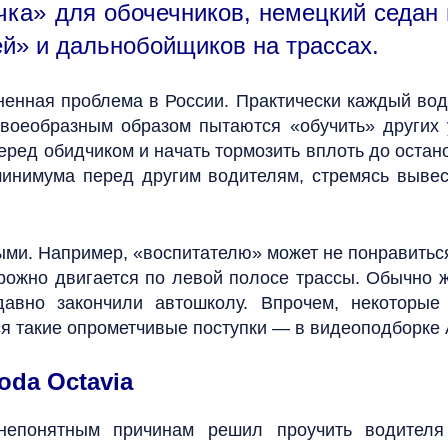
чка» для обочечников, немецкий седан
ей» и дальнобойщиков на трассах.
ненная проблема в России. Практически каждый води
своеобразным образом пытаются «обучить» других
еред обидчиком и начать тормозить вплоть до оста
инимума перед другим водителям, стремясь вывес
ми. Например, «воспитателю» может не понравиться,
рожно двигается по левой полосе трассы. Обычно 
авно закончили автошколу. Впрочем, некоторые
я такие опрометчивые поступки — в видеоподборке 
oda Octavia
непонятным причинам решил проучить водителя 