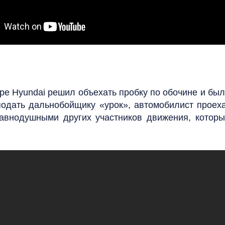
ре Hyundai решил объехать пробку по обочине и бы
еподать дальнобойщику «урок», автомобилист проех
равнодушными других участников движения, которы