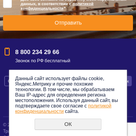
данных, в соответствии с
политикой
конфиденциальности
*
8 800 234 29 66
Звонок по РФ бесплатный
Данный сайт использует файлы cookie,
Смотреть на карте
Оставить заявку
Заказать звонок
Яндекс.Метрику и прочие похожие
технологии. В том числе, мы обрабатываем
Ваш IP-адрес для определения региона
местоположения. Используя данный сайт, вы
подтверждаете свое согласие с
политикой
Политика конфиденциальности
конфиденциальности
сайта.
ОК
© 2012—2023. Все права защищены.
создание сайтов
Транспортная компания по грузоперевозкам
URALSOFT