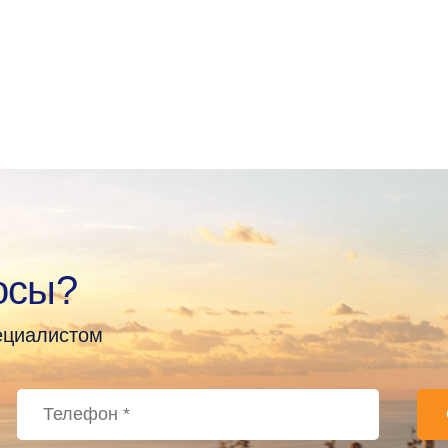
осы?
пециалистом