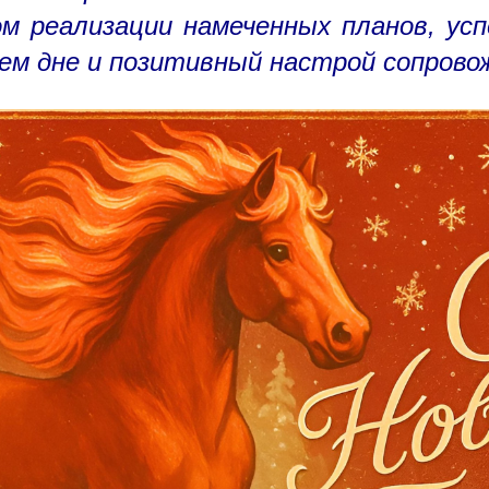
м реализации намеченных планов, усп
м дне и позитивный настрой сопровож