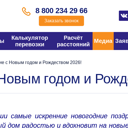
8 800 234 29 66
Заказать звонок
Калькулятор
Расчёт
фы
Медиа
Зая
перевозки
расстояний
е с Новым годом и Рождеством 2026!
Новым годом и Рожд
ши самые искренние новогодние позд
ый дом радостью и вдохновит на новы