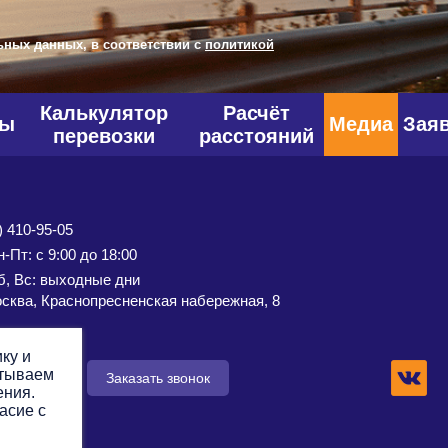
ьных данных, в соответствии с
политикой
Калькулятор
Расчёт
фы
Медиа
Зая
перевозки
расстояний
) 410-95-05
-Пт: с 9:00 до 18:00
б, Вс: выходные дни
сква, Краснопресненская набережная, 8
ку и
атываем
 заявку
Заказать звонок
ения.
асие с