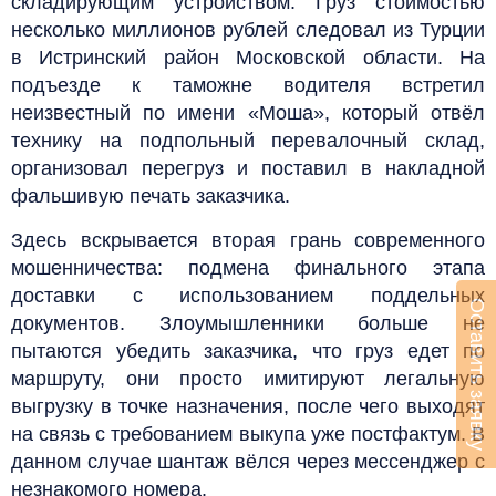
складирующим устройством. Груз стоимостью
несколько миллионов рублей следовал из Турции
в Истринский район Московской области. На
подъезде к таможне водителя встретил
неизвестный по имени «Моша», который отвёл
технику на подпольный перевалочный склад,
организовал перегруз и поставил в накладной
фальшивую печать заказчика.
Здесь вскрывается вторая грань современного
мошенничества: подмена финального этапа
доставки с использованием поддельных
Оставить заявку
документов. Злоумышленники больше не
пытаются убедить заказчика, что груз едет по
маршруту, они просто имитируют легальную
выгрузку в точке назначения, после чего выходят
на связь с требованием выкупа уже постфактум. В
данном случае шантаж вёлся через мессенджер с
незнакомого номера.