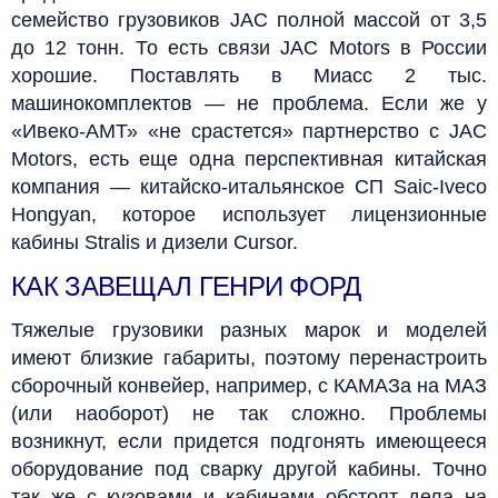
семейство грузовиков JAC полной массой от 3,5
до 12 тонн. То есть связи JAC Motors в России
хорошие. Поставлять в Миасс 2 тыс.
машинокомплектов — не проблема. Если же у
«Ивеко-АМТ» «не срастется» партнерство с JAC
Motors, есть еще одна перспективная китайская
компания — китайско-итальянское СП Saic-Iveco
Hongyan, которое использует лицензионные
кабины Stralis и дизели Cursor.
КАК ЗАВЕЩАЛ ГЕНРИ ФОРД
Тяжелые грузовики разных марок и моделей
имеют близкие габариты, поэтому перенастроить
сборочный конвейер, например, с КАМАЗа на МАЗ
(или наоборот) не так сложно. Проблемы
возникнут, если придется подгонять имеющееся
оборудование под сварку другой кабины. Точно
так же с кузовами и кабинами обстоят дела на