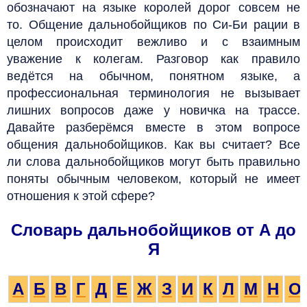
обозначают на языке королей дорог совсем не
то.
Общение дальнобойщиков по
Cи-Би
рации в
целом происходит вежливо и с взаимным
уважение к колегам. Разговор как правило
ведётся на обычном, понятном языке, а
профессиональная терминология не вызывает
лишних вопросов даже у новичка на трассе.
Давайте разберёмся вместе в этом вопросе
общения дальнобойщиков. Как вы считает? Все
ли слова дальнобойщиков могут быть правильно
поняты обычным человеком, который не имеет
отношения к этой сфере?
Словарь дальнобойщиков от А до
Я
А
Б
В
Г
Д
Е
Ж
З
И
К
Л
М
Н
О