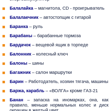
Балалайка
–
магнитола, CD - проигрыватель
Балалаечник
– автостопщик с гитарой
Баранка
– руль
Барабаны
–
барабанные тормоза
Бардачок
–
вещевой ящик в торпеде
Балонник
– колесный ключ
Балоны
–
шины
Багажник
– салон маршрутки
Барин
– Работодатель, хозяин тягача, машины
Баржа, карабль
– «ВОЛГА» кроме ГАЗ-21
Банан
– запаска на иномарках, она, как
правило, меньше нормальных колес и диск
окрашен в желтый цвет