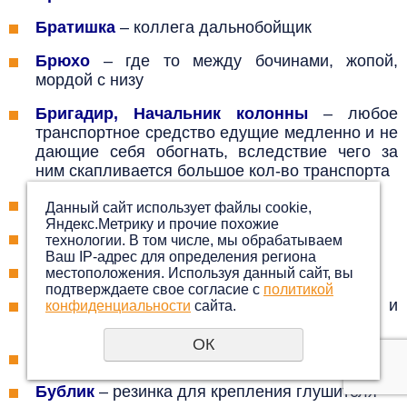
Братишка
–
коллега дальнобойщик
Брюхо
–
где то между бочинами, жопой,
мордой с низу
Бригадир, Начальник колонны
– любое
транспортное средство едущие медленно и не
дающие себя обогнать, вследствие чего за
ним скапливается большое кол-во транспорта
Блин
–
аудио колонка, либо тормозной диск
Данный сайт использует файлы cookie,
Яндекс.Метрику и прочие похожие
БСК
–
Бортовая Система Контроля
технологии. В том числе, мы обрабатываем
Ваш IP-адрес для определения региона
Бродяга
– водитель дальнобойщик
местоположения. Используя данный сайт, вы
подтверждаете свое согласие с
политикой
Букварь
–
руководство по ремонту и
конфиденциальности
сайта.
эксплуатации автомобиля
ОК
Будка
– жесткий крытый кузов
Бублик
–
резинка для крепления глушителя