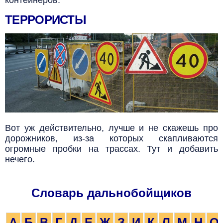
контейнеров.
ТЕРРОРИСТЫ
Вот уж действительно, лучше и не скажешь про
дорожников, из-за которых скапливаются
огромные пробки на трассах. Тут и добавить
нечего.
Словарь дальнобойщиков
А
Б
В
Г
Д
Е
Ж
З
И
К
Л
М
Н
О