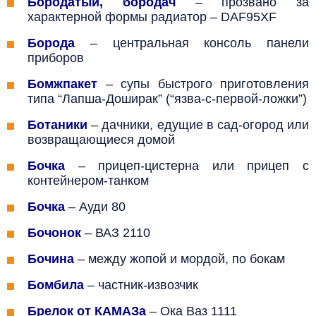
Бородатый, бородач
– прозвано за
характерной формы радиатор
– DAF95XF
Борода
–
центральная консоль панели
приборов
Бомжпакет
– супы быстрого приготовления
типа “Лапша-Доширак” (“язва-с-первой-ложки”)
Ботаники
– дачники, едущие в сад-огород или
возвращающиеся домой
Бочка
– прицеп-цистерна или прицеп с
контейнером-танком
Бочка
–
Ауди 80
Бочонок
– ВАЗ 2110
Бочина
–
между жопой и мордой, по бокам
Бомбила
–
частник-извозчик
Брелок от КАМАЗа
– Ока Ваз 1111