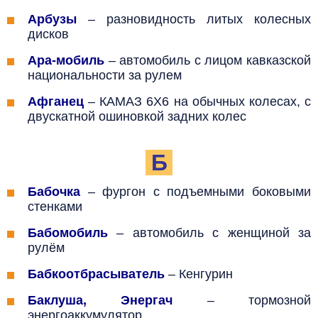
Арбузы
–
разновидность литых колесных
дисков
Ара-мобиль
–
автомобиль с лицом кавказской
национальности за рулем
Афганец
–
КАМАЗ 6Х6 на обычных колесах, с
двускатной ошиновкой задних колес
Б
Бабочка
– фургон с подъемными боковыми
стенками
Бабомобиль
–
автомобиль с женщиной за
рулём
Бабкоотбрасыватель
–
Кенгурин
Баклуша, Энергач
–
тормозной
энергоаккумулятор