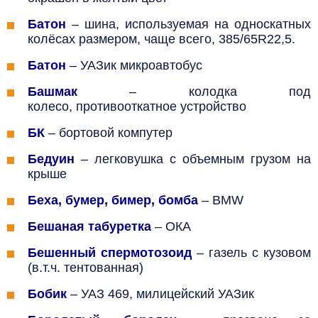
Батон
– шина, используемая на односкатных
колёсах размером, чаще всего, 385/65R22,5.
Батон
–
УАЗик микроавтобус
Башмак
– колодка под
колесо,
противооткатное устройство
БК
–
бортовой компутер
Бедуин
– легковушка с объемным грузом на
крыше
Беха, бумер, бимер, бомба
– BMW
Бешаная табуретка
– ОКА
Бешенный спермотозоид
– газель с кузовом
(в.т.ч. тентованная)
Бобик
– УАЗ 469,
милицейский УАЗик