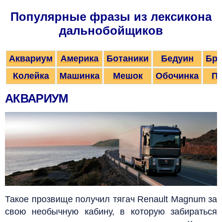
Популярные фразы из лексикона
дальнобойщиков
Аквариум
Америка
Ботаники
Бедуин
Бри
Колейка
Машинка
Мешок
Обочинка
Па
АКВАРИУМ
Такое прозвище получил тягач Renault Magnum за
свою необычную кабину, в которую забираться