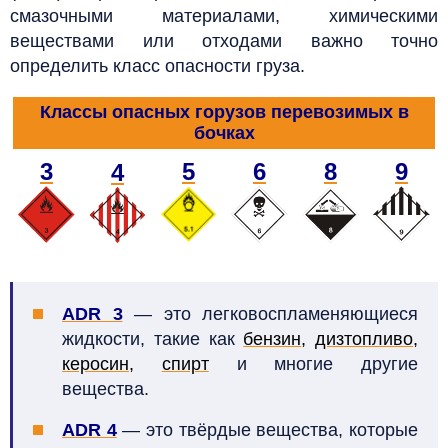
смазочными материалами, химическими
веществами или отходами важно точно
определить класс опасности груза.
Классы опасных горузов перевозимых в
бочках
3
5
6
8
9
4
ADR 3
— это легковоспламеняющиеся
жидкости, такие как
бензин
,
дизтопливо
,
керосин
,
спирт
и многие другие
вещества.
ADR 4
— это твёрдые вещества, которые