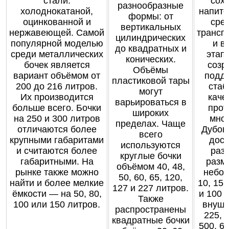
стали:
сох
разнообразные
холоднокатаной,
напито
формы: от
оцинкованной и
сре
вертикальных
нержавеющей. Самой
трансп
цилиндрических
популярной моделью
и в
до квадратных и
среди металлических
этапо
конических.
бочек является
созр
Объёмы
вариант объёмом от
подд
пластиковой тары
200 до 216 литров.
стаб
могут
Их производится
каче
варьироваться в
больше всего. Бочки
прот
широких
на 250 и 300 литров
мног
пределах. Чаще
отличаются более
Дубов
всего
крупными габаритами
дост
используются
и считаются более
раз
круглые бочки
габаритными. На
разме
объёмом 40, 48,
рынке также можно
небол
50, 60, 65, 120,
найти и более мелкие
10, 15,
127 и 227 литров.
ёмкости — на 50, 80,
и 100 
Также
100 или 150 литров.
внуши
распространены
225, 
квадратные бочки
500, 6