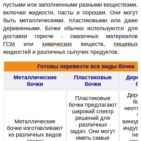
пустыми или заполненными разными веществами,
включая жидкости, пасты и порошки. Они могут
быть металлическими, пластиковыми или даже
деревянными. Бочки обычно используются для
доставки горюче - смазочных материалов
ГСМ
или
химических
веществ,
пищевых
жидкостей и различных сыпучих продуктов.
Готовы перевезти все виды бочек
Металлические
Пластиковые
Дере
бочки
бочки
б
Дере
Пластиковые
бо
бочки предлагают
неотъ
широкий спектр
ч
решений для
Металлические
виноде
различных
бочки изготавливают
индуст
задач. Они могут
из различных видов
на
иметь самые