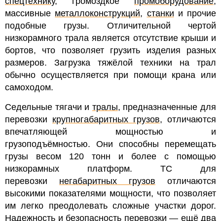
спецтехнику
, громоздкое
промоборудование
,
массивные
металлоконструкций
,
станки
и прочие
подобные грузы. Отличительной чертой
низкорамного трала является отсутствие крыши и
бортов, что позволяет грузить изделия разных
размеров. Загрузка тяжёлой техники на трал
обычно осуществляется при помощи крана или
самоходом.
Седельные тягачи и
тралы
, предназначенные для
перевозки
крупногабаритных грузов
, отличаются
впечатляющей мощностью и
грузоподъёмностью. Они способны перемещать
грузы весом 120 тонн и более с помощью
низкорамных платформ. ТС для
перевозки
негабаритных грузов
отличаются
высокими показателями мощности, что позволяет
им легко преодолевать сложные участки дорог.
Надежность и безопасность перевозки — ещё два