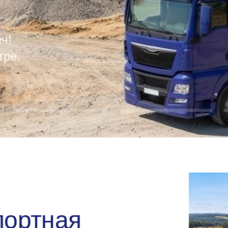
ч!
тре.
портная