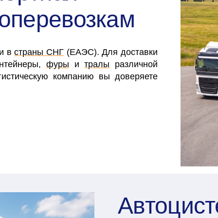
зоперевозкам
 и в
страны СНГ
(ЕАЭС). Для доставки
онтейнеры,
фуры
и
тралы
различной
гистическую компанию вы доверяете
Автоцис