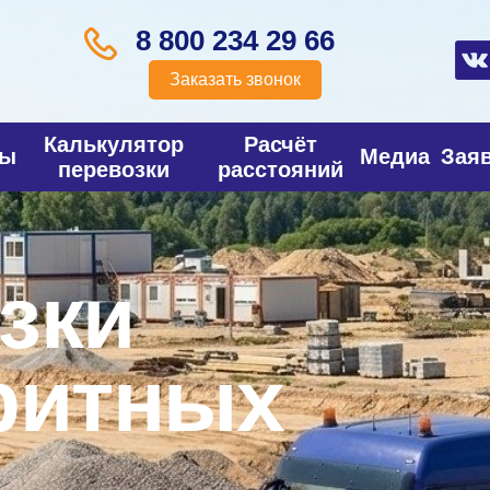
8 800 234 29 66
Заказать звонок
Калькулятор
Расчёт
фы
Медиа
Зая
перевозки
расстояний
зки
ритных