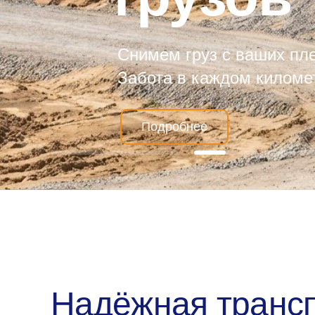
Снимем груз с ваших пле
Забота в каждом киломе
Подробнее
Надёжная транс