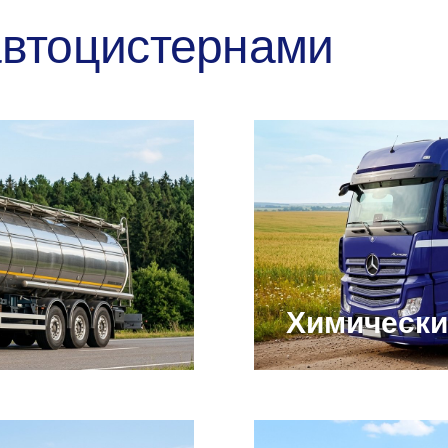
автоцистернами
Химически