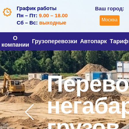
График работы
Ваш город:
Пн – Пт:
9.00 – 18.00
Москва
Сб – Вс:
выходные
О
Грузоперевозки
Автопарк
Тари
компании
Перево
негаба
грузов