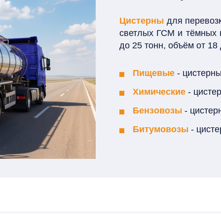
Цистерны
для перевозк
светлых ГСМ и тёмных 
до 25 тонн, объём от 18 
Пищевые
- цистерн
Химические
- цисте
Бензовозы
- цистер
Битумовозы
- цист