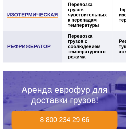
Перевозка
грузов
Тер
ИЗОТЕРМИЧЕСКАЯ
чувствительных
изо
к перепадам
тер
температуры
Перевозка
грузов с
Реф
РЕФРИЖЕРАТОР
соблюдением
туш
температурного
хол
режима
Аренда еврофур для
доставки грузов!
8 800 234 29 66