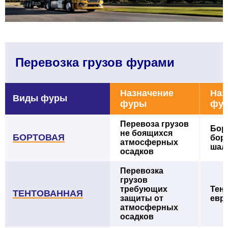
Перевозка грузов фурами
Назначение
Наз
Виды фуры
фуры
фу
Перевоза грузов
Борт
не боящихся
БОРТОВАЯ
бор
атмосферных
шал
осадков
Перевозка
грузов
требующих
Тент
ТЕНТОВАННАЯ
защиты от
евр
атмосферных
осадков