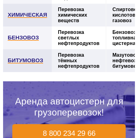
Перевозка
Спиртовоз
ХИМИЧЕСКАЯ
химических
кислотово
веществ
газовоз
Перевозка
Бензовоз,
БЕНЗОВОЗ
светлых
топливна
нефтепродуктов
цистерна
Перевозка
Мазутовоз
БИТУМОВОЗ
тёмных
нефтевоз,
нефтепродуктов
битумово
Аренда автоцистерн для
грузоперевозок!
8 800 234 29 66