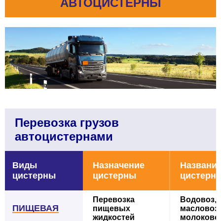
АВТОЦИСТЕРНЫ
Перевозка грузов
автоцистернами
Виды
Назначение
Названи
цистерны
цистерны
циcтерн
Перевозка
Водовоз,
ПИЩЕВАЯ
пищевых
масловоз,
жидкостей
молоково