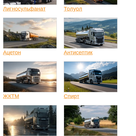
Лигносульфанат
Толуол
Ацетон
Антисептик
ЖКТМ
Спирт