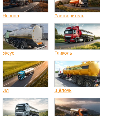
Неонол
Растворитель
Уксус
Гликоль
Ил
Щёлочь