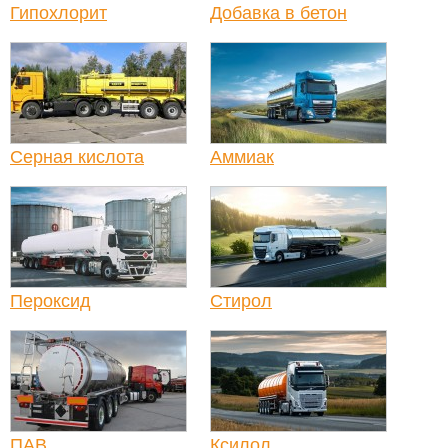
Гипохлорит
Добавка в бетон
Серная кислота
Аммиак
Пероксид
Стирол
ПАВ
Ксилол