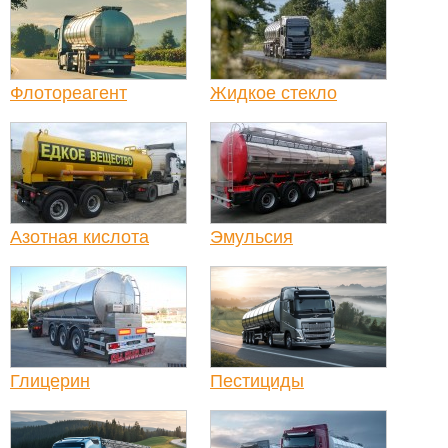
Флотореагент
Жидкое стекло
Азотная кислота
Эмульсия
Глицерин
Пестициды