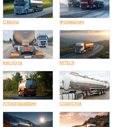
Смола
Формалин
Кислота
МТБЭ
Хлорпарафин
Соапсток