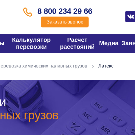
8 800 234 29 66
Заказать звонок
Калькулятор
Расчёт
фы
Медиа
Зая
перевозки
расстояний
еревозка химических наливных грузов
Латекс
и
ных грузов