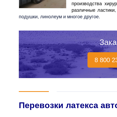
производства хирур
различные ластики,
подушки, линолеум и многое другое.
Зака
8 800 2
Перевозки латекса ав