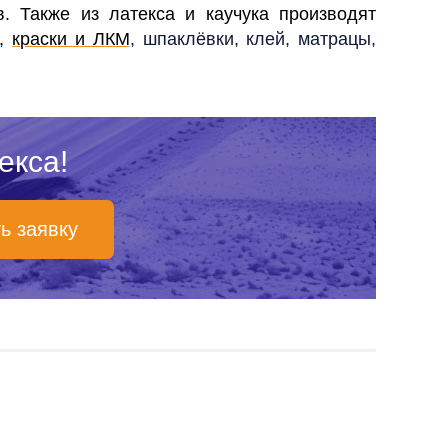
ов.
Также из латекса и каучука производят
ы,
краски и ЛКМ
, шпаклёвки, клей, матрацы,
екса!
ь заявку