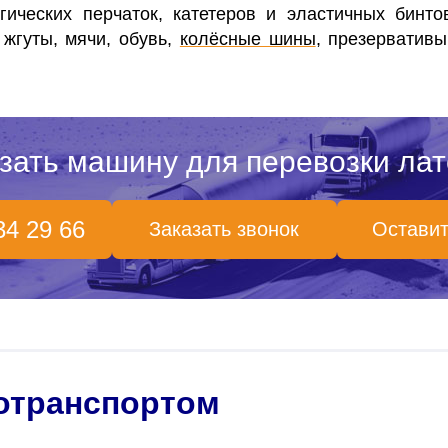
гических перчаток, катетеров и
эластичных бинт
 жгуты, мячи, обувь,
колёсные шины
, презерватив
зать машину для перевозки лат
34 29 66
Заказать звонок
Оставит
тотранспортом