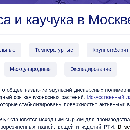
а и каучука в Москв
альные
Температурные
Крупногабарит
Международные
Экспедирование
это общее название эмульсий дисперсных полимерн
ный сок каучуконосных растений.
Искусственный л
 которые стабилизированы поверхностно-активными
каучук становятся исходным сырьём для производств
прорезиненных тканей, вещей и изделий РТИ.
В ме