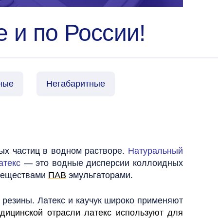
е и по России!
ные
Негабаритные
ых частиц в водном растворе.
Натуральный
атекс
— это водные дисперсии коллоидных
 веществами
ПАВ
эмульгаторами.
а резины.
Латекс и каучук широко применяют
дицинской отрасли латекс используют для