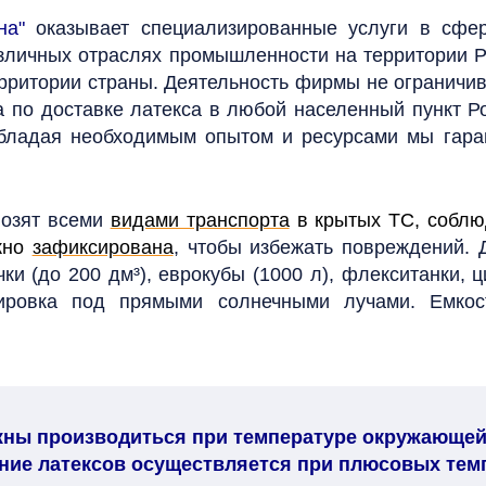
на"
оказывает специализированные услуги в сфер
зличных отраслях промышленности на территории Ро
ерритории страны.
Деятельность фирмы не ограничив
а по доставке латекса в любой населенный пункт Р
ладая необходимым опытом и ресурсами мы гаран
возят всеми
видами транспорта
в крытых ТС, соблю
жно
зафиксирована
, чтобы избежать повреждений. 
 (до 200 дм³), еврокубы (1000 л), флекситанки, ц
тировка под прямыми солнечными лучами. Емк
жны производиться при температуре окружающей 
ие латексов осуществляется при плюсовых темпе